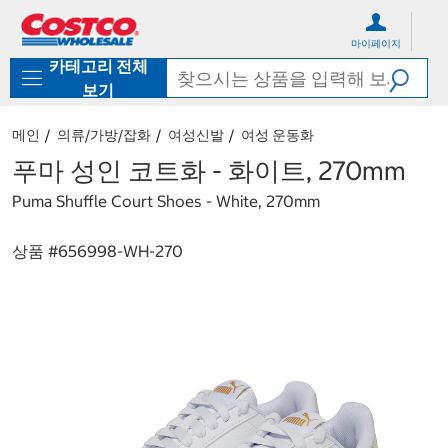
컨
메
텐
뉴
마이페이지
츠
로
카테고리 전체
로
바
바
로
보기
로
가
가
기
메인
의류/가방/잡화
여성신발
여성 운동화
기
푸마 성인 코트화 - 화이트, 270mm
Puma Shuffle Court Shoes - White, 270mm
상품 #
656998-WH-270