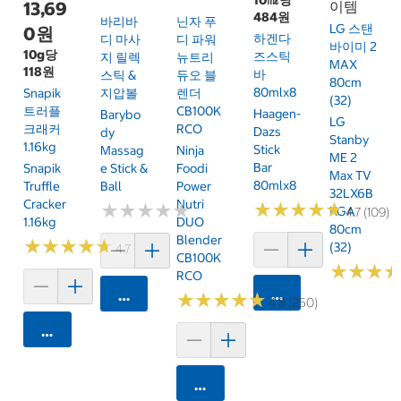
13,69
이템
484원
바리바
닌자 푸
LG 스탠
0원
하겐다
디 마사
디 파워
바이미 2
10g당
즈스틱
지 릴렉
뉴트리
MAX
118원
바
스틱 &
듀오 블
80cm
80mlx8
Snapik
지압볼
렌더
(32)
트러플
CB100K
Haagen-
Barybo
LG
크래커
RCO
Dazs
Dy
Stanby
1.16kg
Stick
Massag
Ninja
ME 2
Bar
Snapik
E Stick &
Foodi
Max TV
80mlx8
Truffle
Ball
Power
32LX6B
Cracker
Nutri
★
★
★
★
★
★
★
★
★
★
★
★
★
★
★
★
★
★
★
★
KGA
4.7 (109)
1.16kg
DUO
80cm
Blender
★
★
★
★
★
★
★
★
★
★
(32)
4.7 (159)
CB100K
★
★
★
★
★
★
RCO
카트에 담기
카트에 담기
★
★
★
★
★
★
★
★
★
★
4.8 (250)
카트에 담기
카트에 담기