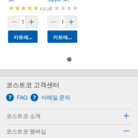
★
★
★
★
★
★
★
★
★
★
★
★
★
★
★
★
★
★
★
★
4.8 (4)
카트에 담기
카트에 담기
코스트코 고객센터
FAQ
이메일 문의
코스트코 소개
코스트코 멤버십