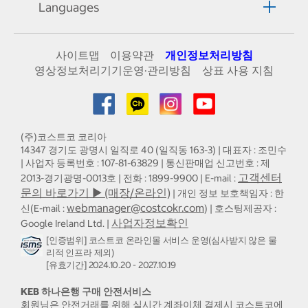
Languages
사이트맵
이용약관
개인정보처리방침
영상정보처리기기운영·관리방침
상표 사용 지침
(주)코스트코 코리아
14347 경기도 광명시 일직로 40 (일직동 163-3) | 대표자 : 조민수
| 사업자 등록번호 : 107-81-63829 | 통신판매업 신고번호 : 제
고객센터
2013-경기광명-0013호 | 전화 : 1899-9900 | E-mail :
문의 바로가기 ▶ (매장/온라인)
| 개인 정보 보호책임자 : 한
webmanager@costcokr.com
신(E-mail :
) | 호스팅제공자 :
사업자정보확인
Google Ireland Ltd. |
[인증범위] 코스트코 온라인몰 서비스 운영(심사받지 않은 물
리적 인프라 제외)
[유효기간] 2024.10.20 - 2027.10.19
KEB 하나은행 구매 안전서비스
회원님은 안전거래를 위해 실시간 계좌이체 결제시 코스트코에