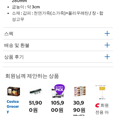
280mm
굽높이 : 약 3cm
소재 : 갑피 : 천연가죽(소가죽)+폴리우레탄 / 창 - 합
성고무
스펙
배송 및 환불
상품 후기
회원님께 제안하는 상품
Costco
51,90
105,9
30,9
회원
Grocer
0원
00원
90원
y
전용 아
10㎖당