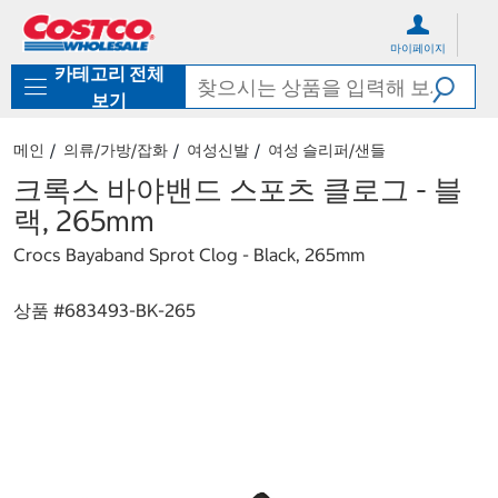
컨
메
텐
뉴
마이페이지
츠
로
카테고리 전체
로
바
바
로
보기
로
가
가
기
메인
의류/가방/잡화
여성신발
여성 슬리퍼/샌들
기
크록스 바야밴드 스포츠 클로그 - 블
랙, 265mm
Crocs Bayaband Sprot Clog - Black, 265mm
상품 #
683493-BK-265