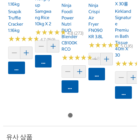
X 30롤
1.16kg
Up
Ninja
Ninja
Samgwa
Kirkland
Snapik
Foodi
Crispi
Ng Rice
Signatur
Truffle
Power
Air
10kg X 2
E
Cracker
Nutri
Fryer
Premiu
1.16kg
DUO
FN090
★
★
★
★
★
★
★
★
★
★
4.8 (273)
M Bath
Blender
KR 3.8L
★
★
★
★
★
★
★
★
★
★
4.7 (159)
Tissue
CB100K
★
★
★
★
★
★
★
★
★
★
5.0 (6)
40m X
RCO
30
★
★
★
★
★
★
★
★
★
★
4.8 (250)
카트에 담기
★
★
★
★
★
★
카트에 담기
카트에 담기
카트에 담기
카트에 
유사 상품