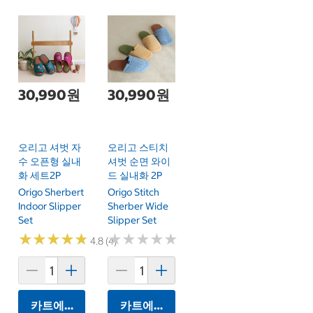
30,990원
30,990원
오리고 셔벗 자
오리고 스티치
수 오픈형 실내
셔벗 순면 와이
화 세트2P
드 실내화 2P
Origo Sherbert
Origo Stitch
Indoor Slipper
Sherber Wide
Set
Slipper Set
★
★
★
★
★
★
★
★
★
★
★
★
★
★
★
★
★
★
★
★
4.8 (4)
카트에 담기
카트에 담기