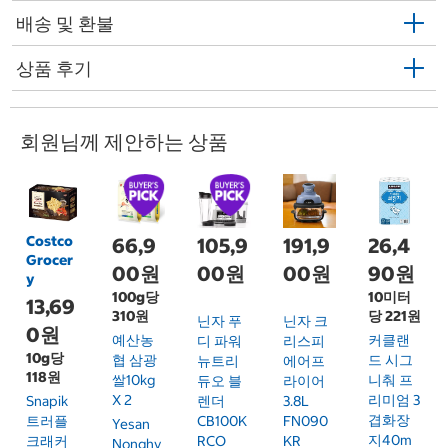
배송 및 환불
상품 후기
회원님께 제안하는 상품
Costco
66,9
105,9
191,9
26,4
Grocer
00원
00원
00원
90원
y
100g당
10미터
13,69
310원
당 221원
닌자 푸
닌자 크
0원
예산농
커클랜
디 파워
리스피
10g당
협 삼광
드 시그
뉴트리
에어프
118원
쌀10kg
니춰 프
듀오 블
라이어
X 2
리미엄 3
Snapik
렌더
3.8L
겹화장
트러플
CB100K
FN090
Yesan
지40m
크래커
RCO
KR
Nonghy