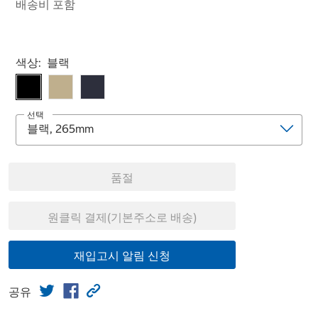
배송비 포함
Select product
색상:
블랙
선택
품절
원클릭 결제(기본주소로 배송)
재입고시 알림 신청
공유