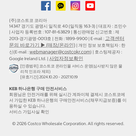
(주)코스트코 코리아
14347 경기도 광명시 일직로 40 (일직동 163-3) | 대표자 : 조민수
| 사업자 등록번호 : 107-81-63829 | 통신판매업 신고번호 : 제
고객센터
2013-경기광명-0013호 | 전화 : 1899-9900 | E-mail :
문의 바로가기 ▶ (매장/온라인)
| 개인 정보 보호책임자 : 한
webmanager@costcokr.com
신(E-mail :
) | 호스팅제공자 :
사업자정보확인
Google Ireland Ltd. |
[인증범위] 코스트코 온라인몰 서비스 운영(심사받지 않은 물
리적 인프라 제외)
[유효기간] 2024.10.20 - 2027.10.19
KEB 하나은행 구매 안전서비스
회원님은 안전거래를 위해 실시간 계좌이체 결제시 코스트코에
서 가입한 KEB 하나은행의 구매안전서비스(채무지급보증)를 이
용하실 수 있습니다.
서비스 가입사실 확인
©
2026
Costco Wholesale Corporation.
All rights reserved.