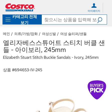
컨
메
텐
뉴
마이페이지
츠
로
카테고리 전체
로
바
바
로
보기
로
가
가
기
메인
의류/가방/잡화
여성신발
여성 슬리퍼/샌들
기
엘리자베스스튜어트 스티치 버클 샌
들 - 아이보리, 245mm
Elizabeth Stuart Stitch Buckle Sandals - Ivory, 245mm
상품 #
694653-IV-245