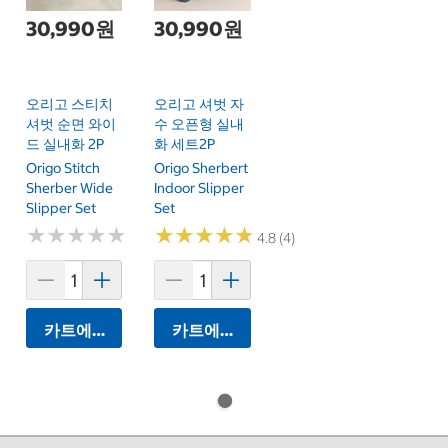
30,990원
30,990원
오리고 스티치
오리고 셔벗 자
셔벗 순면 와이
수 오픈형 실내
드 실내화 2P
화 세트2P
Origo Stitch
Origo Sherbert
Sherber Wide
Indoor Slipper
Slipper Set
Set
★
★
★
★
★
★
★
★
★
★
★
★
★
★
★
★
★
★
★
★
4.8 (4)
카트에 담기
카트에 담기