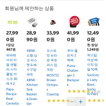
회원님께 제안하는 상품
27,99
28,9
33,99
41,99
12,49
0원
90원
0원
0원
0원
1장당
한 쌍당
467원
1,249원
4BNK
모스트
푸마 챌
파파레
싹스탑
소형 싱
12 브라
린저 2
서피 리
여성 베
크 바스
운 옥토
백팩
얼 센텔
이직 양
켓 & 배
퍼스 집
Puma
라 시카
말 10족
수구망
게핀
Challen
쿨링 마
세트
Socksto
MOST12
Ger 2
스크 30
P Lady
4BNK
Brown
Backpac
매 X 2
Basic
Kitchen
Octopu
K
Papa
Socks
Sink
S
★
★
★
★
★
★
★
★
★
★
4.8 (4)
Recipe
10 Pairs
Basket
Clawclip
Real
& Drain
★
★
★
★
★
★
★
★
★
★
★
★
★
★
★
★
5.0 (2)
Centella
Set