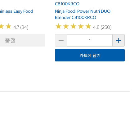
CB100KRCO
ainless Easy Food
Ninja Foodi Power Nutri DUO
Blender CB100KRCO
★
★
★
★
★
★
★
★
★
★
★
★
★
★
4.7 (34)
4.8 (250)
품절
카트에 담기