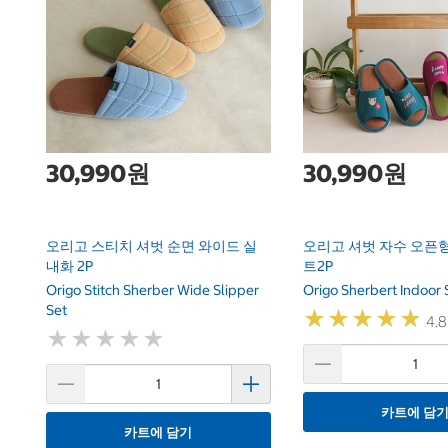
30,990원
30,990원
오리고 스티치 셔벗 순면 와이드 실
오리고 셔벗 자수 오픈형
내화 2P
트2P
Origo Stitch Sherber Wide Slipper
Origo Sherbert Indoor 
Set
★
★
★
★
★
★
★
★
★
★
4.8
★
★
★
★
★
★
★
★
★
★
카트에 담
카트에 담기