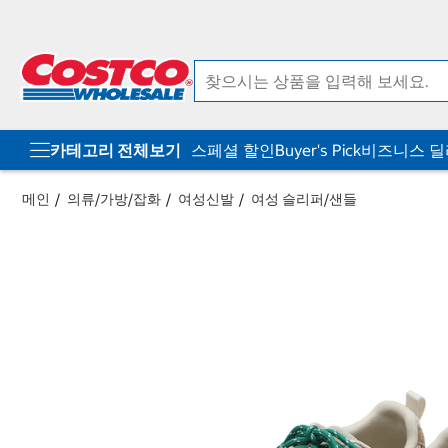
컨
메
텐
뉴
츠
로
로
바
바
로
로
가
가
기
기
카테고리 전체보기
스페셜 할인
Buyer's Pick
비즈니스 
메인
의류/가방/잡화
여성신발
여성 슬리퍼/샌들