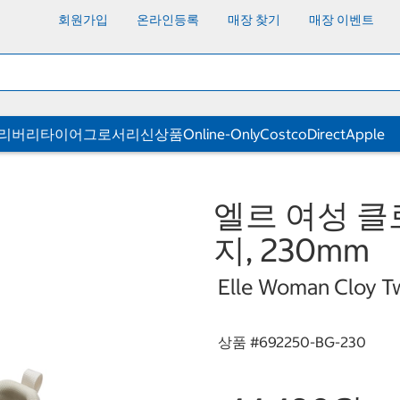
회원가입
온라인등록
매장 찾기
매장 이벤트
딜리버리
타이어
그로서리
신상품
Online-Only
CostcoDirect
Apple
엘르 여성 클
지, 230mm
Elle Woman Cloy T
상품 #
692250-BG-230