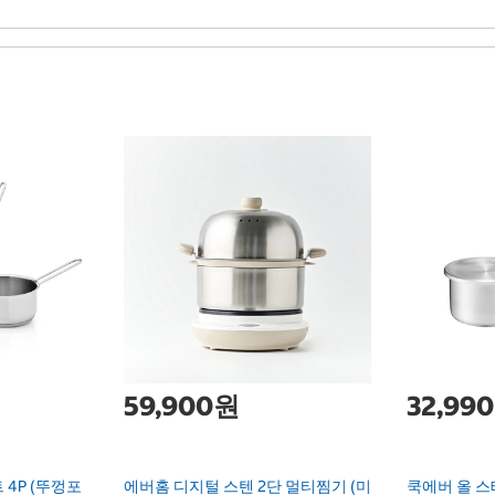
59,900원
32,99
 4P (뚜껑포
에버홈 디지털 스텐 2단 멀티찜기 (미
쿡에버 올 