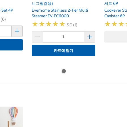
니그릴겸용)
세트 6P
 Set 4P
Everhome Stainless 2-Tier Multi
Cookever St
Steamer EV-EC6000
Canister 6P
 (6)
★
★
★
★
★
★
★
★
★
★
★
★
★
★
★
★
5.0 (1)
기
카트에 담기