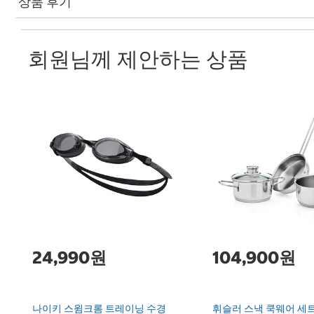
상품 후기
회원님께 제안하는 상품
24,990원
104,900원
나이키 스윔크롬 트레이닝 수경
휘슬러 스낵 쿡웨어 세트