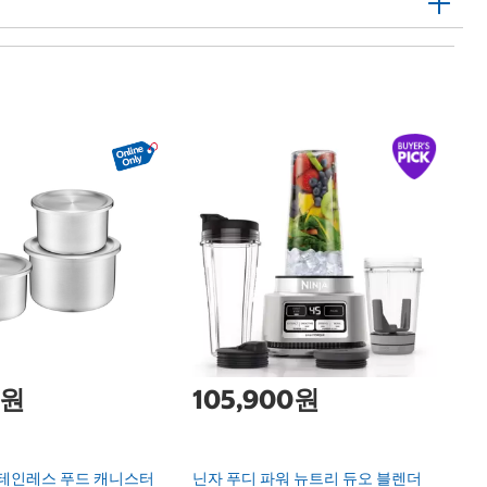
C
1
S
Sn
0원
105,900원
스테인레스 푸드 캐니스터
닌자 푸디 파워 뉴트리 듀오 블렌더