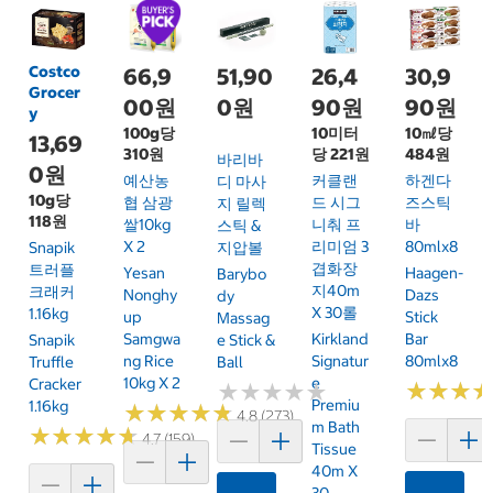
Costco
66,9
51,90
26,4
30,9
Grocer
00원
0원
90원
90원
y
100g당
10미터
10㎖당
13,69
310원
당 221원
484원
바리바
0원
예산농
커클랜
하겐다
디 마사
10g당
협 삼광
드 시그
즈스틱
지 릴렉
118원
쌀10kg
니춰 프
바
스틱 &
X 2
리미엄 3
80mlx8
Snapik
지압볼
겹화장
트러플
Yesan
Haagen-
Barybo
지40m
크래커
Nonghy
Dazs
Dy
X 30롤
1.16kg
Up
Stick
Massag
Samgwa
Kirkland
Bar
Snapik
E Stick &
Ng Rice
Signatur
80mlx8
Truffle
Ball
10kg X 2
E
Cracker
★
★
★
★
★
★
★
★
★
★
★
★
★
★
★
★
Premiu
1.16kg
★
★
★
★
★
★
★
★
★
★
4.8 (273)
M Bath
★
★
★
★
★
★
★
★
★
★
4.7 (159)
Tissue
40m X
30