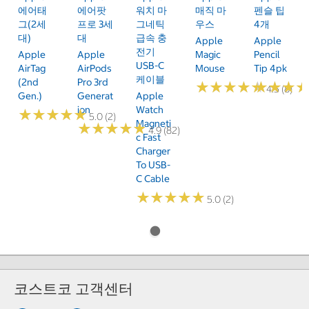
에어태
에어팟
워치 마
매직 마
펜슬 팁
그(2세
프로 3세
그네틱
우스
4개
대)
대
급속 충
Apple
Apple
전기
Apple
Apple
Magic
Pencil
USB-C
AirTag
AirPods
Mouse
Tip 4pk
케이블
(2nd
Pro 3rd
★
★
★
★
★
★
★
★
★
★
★
★
★
★
★
★
4.5 (8)
Gen.)
Generat
Apple
Ion
Watch
★
★
★
★
★
★
★
★
★
★
5.0 (2)
Magneti
★
★
★
★
★
★
★
★
★
★
4.9 (82)
C Fast
Charger
To USB-
C Cable
★
★
★
★
★
★
★
★
★
★
5.0 (2)
코스트코 고객센터