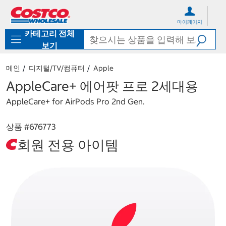
컨
메
텐
뉴
마이페이지
츠
로
카테고리 전체
로
바
바
로
보기
로
가
가
기
메인
디지털/TV/컴퓨터
Apple
기
AppleCare+ 에어팟 프로 2세대용
AppleCare+ for AirPods Pro 2nd Gen.
상품 #
676773
회원 전용 아이템