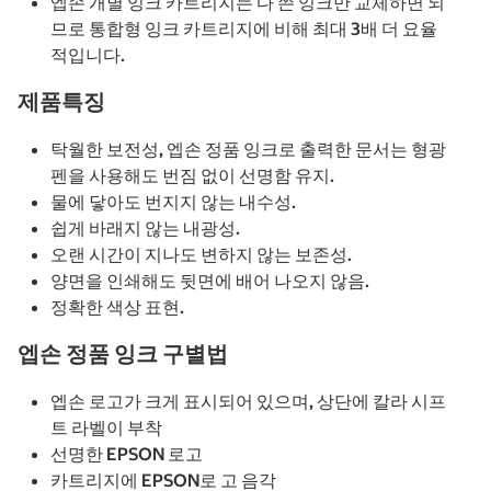
엡손 개별 잉크 카트리지는 다 쓴 잉크만 교체하면 되
므로 통합형 잉크 카트리지에 비해 최대 3배 더 요율
적입니다.
제품특징
탁월한 보전성, 엡손 정품 잉크로 출력한 문서는 형광
펜을 사용해도 번짐 없이 선명함 유지.
물에 닿아도 번지지 않는 내수성.
쉽게 바래지 않는 내광성.
오랜 시간이 지나도 변하지 않는 보존성.
양면을 인쇄해도 뒷면에 배어 나오지 않음.
정확한 색상 표현.
엡손 정품 잉크 구별법
엡손 로고가 크게 표시되어 있으며, 상단에 칼라 시프
트 라벨이 부착
선명한 EPSON 로고
카트리지에 EPSON로 고 음각