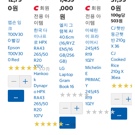
0원
,000
0원
회원
회원
100g당
원
전용 아
전용 아
503원
엡손 잉
이템
이템
엘지 그
CJ 햇반
크
한국 다
미쉐린
램북 AI
둥근햇
T00V30
이나프
이 프라
40.6cm
반 210g
0 빨강
로 HPX
이머시
(16/RYZ
X 36
Epson
RA43
245/45
EN5/16
CJ
T00V30
265/50
R19
GB/256
Cooked
0 Red
R20
102Y
GB)
Rice
107V
★
★
★
★
★
★
★
★
★
★
Michelin
LG
5.0 (1)
210g X
Hankoo
E
Laptop
36ea
K
PRIMAC
Gram
★
★
★
★
★
★
Dynapr
Y
Book 16
O HPX
245/45
★
★
★
★
★
★
★
★
★
★
카트에 담기
RA43
R19
265/50
102Y
R20
★
★
★
★
★
★
★
★
★
★
카트에 
107V
★
★
★
★
★
★
★
★
★
★
카트에 담기
4.7 (9)