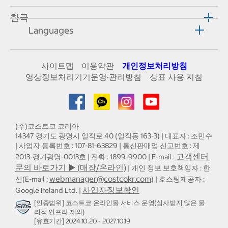
한국
Languages
사이트맵
이용약관
개인정보처리방침
영상정보처리기기운영·관리방침
상표 사용 지침
(주)코스트코 코리아
14347 경기도 광명시 일직로 40 (일직동 163-3) | 대표자 : 조민수
| 사업자 등록번호 : 107-81-63829 | 통신판매업 신고번호 : 제
고객센터
2013-경기광명-0013호 | 전화 : 1899-9900 | E-mail :
문의 바로가기 ▶ (매장/온라인)
| 개인 정보 보호책임자 : 한
webmanager@costcokr.com
신(E-mail :
) | 호스팅제공자 :
사업자정보확인
Google Ireland Ltd. |
[인증범위] 코스트코 온라인몰 서비스 운영(심사받지 않은 물
리적 인프라 제외)
[유효기간] 2024.10.20 - 2027.10.19