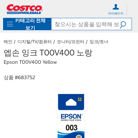
컨
메
텐
뉴
마이페이지
츠
로
카테고리 전체
로
바
바
로
보기
로
가
가
기
메인
디지털/TV/컴퓨터
모니터/프린터
잉크/토너
기
엡손 잉크 T00V400 노랑
Epson T00V400 Yellow
상품 #
683752