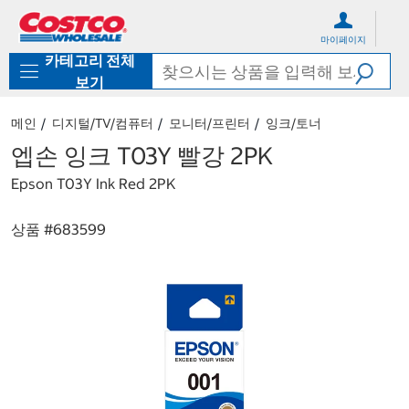
컨
메
텐
뉴
마이페이지
츠
로
카테고리 전체
로
바
바
로
보기
로
가
가
기
메인
디지털/TV/컴퓨터
모니터/프린터
잉크/토너
기
엡손 잉크 T03Y 빨강 2PK
Epson T03Y Ink Red 2PK
상품 #
683599