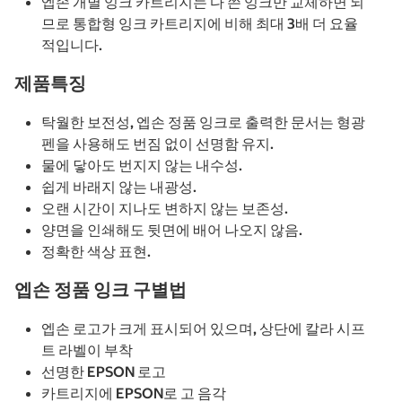
엡손 개별 잉크 카트리지는 다 쓴 잉크만 교체하면 되
므로 통합형 잉크 카트리지에 비해 최대 3배 더 요율
적입니다.
제품특징
탁월한 보전성, 엡손 정품 잉크로 출력한 문서는 형광
펜을 사용해도 번짐 없이 선명함 유지.
물에 닿아도 번지지 않는 내수성.
쉽게 바래지 않는 내광성.
오랜 시간이 지나도 변하지 않는 보존성.
양면을 인쇄해도 뒷면에 배어 나오지 않음.
정확한 색상 표현.
엡손 정품 잉크 구별법
엡손 로고가 크게 표시되어 있으며, 상단에 칼라 시프
트 라벨이 부착
선명한 EPSON 로고
카트리지에 EPSON로 고 음각