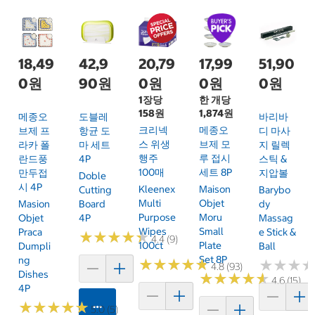
18,49
42,9
20,79
17,99
51,90
0원
90원
0원
0원
0원
1장당
한 개당
158원
1,874원
메종오
도블레
바리바
크리넥
메종오
브제 프
항균 도
디 마사
스 위생
브제 모
라카 폴
마 세트
지 릴렉
행주
루 접시
란드풍
4P
스틱 &
100매
세트 8P
만두접
지압볼
Doble
시 4P
Kleenex
Maison
Cutting
Barybo
Multi
Objet
Masion
Board
Dy
Purpose
Moru
Objet
4P
Massag
Wipes
Small
Praca
E Stick &
★
★
★
★
★
★
★
★
★
★
4.4 (9)
100ct
Plate
Dumpli
Ball
Set 8P
Ng
★
★
★
★
★
★
★
★
★
★
★
★
★
★
★
★
4.8 (93)
Dishes
★
★
★
★
★
★
★
★
★
★
4.6 (15)
4P
카트에 담기
★
★
★
★
★
★
★
★
★
★
5.0 (5)