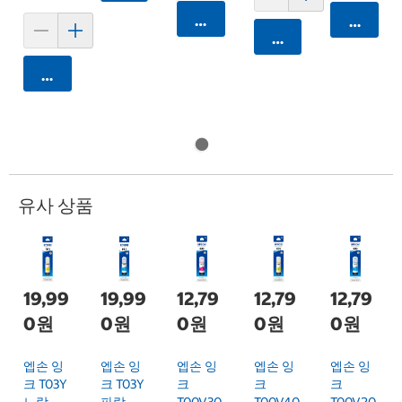
카트에 담기
카트에 
카트에 담기
카트에 담기
유사 상품
19,99
19,99
12,79
12,79
12,79
0원
0원
0원
0원
0원
엡손 잉
엡손 잉
엡손 잉
엡손 잉
엡손 잉
크 T03Y
크 T03Y
크
크
크
노랑
파랑
T00V30
T00V40
T00V20