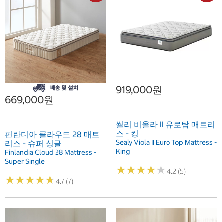
919,000원
669,000원
씰리 비올라 II 유로탑 매트리
스 - 킹
핀란디아 클라우드 28 매트
Sealy Viola II Euro Top Mattress -
리스 - 슈퍼 싱글
King
Finlandia Cloud 28 Mattress -
Super Single
★
★
★
★
★
★
★
★
★
★
4.2 (5)
★
★
★
★
★
★
★
★
★
★
4.7 (7)