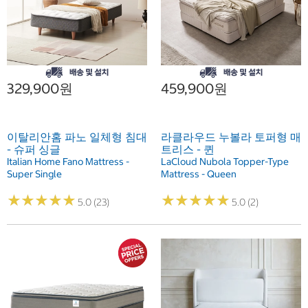
329,900원
459,900원
이탈리안홈 파노 일체형 침대
라클라우드 누볼라 토퍼형 매
- 슈퍼 싱글
트리스 - 퀸
Italian Home Fano Mattress -
LaCloud Nubola Topper-Type
Super Single
Mattress - Queen
★
★
★
★
★
★
★
★
★
★
★
★
★
★
★
★
★
★
★
★
5.0 (23)
5.0 (2)