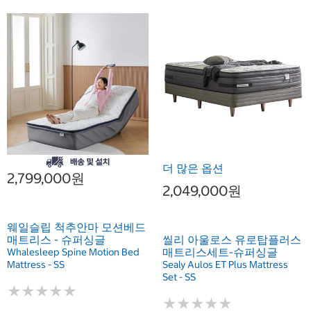
더 많은 옵션
2,799,000원
2,049,000원
웨일슬립 척추안마 모션베드
씰리 아울로스 유로탑플러스
매트리스 - 슈퍼싱글
매트리스세트-슈퍼싱글
Whalesleep Spine Motion Bed
Sealy Aulos ET Plus Mattress
Mattress - SS
Set - SS
★
★
★
★
★
★
★
★
★
★
★
★
★
★
★
★
★
★
★
★