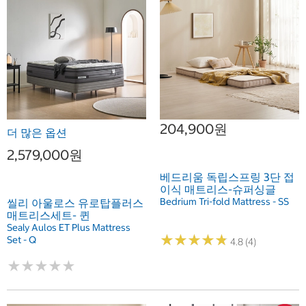
204,900원
더 많은 옵션
2,579,000원
베드리움 독립스프링 3단 접
이식 매트리스-슈퍼싱글
Bedrium Tri-fold Mattress - SS
씰리 아울로스 유로탑플러스
매트리스세트- 퀸
Sealy Aulos ET Plus Mattress
★
★
★
★
★
★
★
★
★
★
Set - Q
4.8 (4)
★
★
★
★
★
★
★
★
★
★