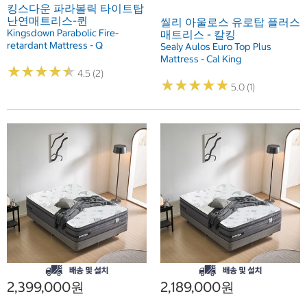
킹스다운 파라볼릭 타이트탑
난연매트리스-퀸
씰리 아울로스 유로탑 플러스
Kingsdown Parabolic Fire-
매트리스 - 칼킹
retardant Mattress - Q
Sealy Aulos Euro Top Plus
Mattress - Cal King
★
★
★
★
★
★
★
★
★
★
4.5 (2)
★
★
★
★
★
★
★
★
★
★
5.0 (1)
2,399,000원
2,189,000원