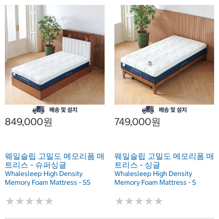
849,000원
749,000원
웨일슬립 고밀도 메모리폼 매
웨일슬립 고밀도 메모리폼 매
트리스 - 슈퍼싱글
트리스 - 싱글
Whalesleep High Density
Whalesleep High Density
Memory Foam Mattress - SS
Memory Foam Mattress - S
★
★
★
★
★
★
★
★
★
★
★
★
★
★
★
★
★
★
★
★