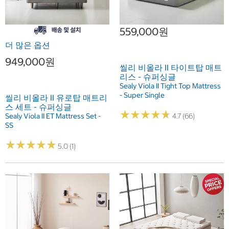
559,000원
더 많은 옵션
949,000원
씰리 비올라 II 타이트탑 매트
리스 - 슈퍼싱글
Sealy Viola II Tight Top Mattress
- Super Single
씰리 비올라 II 유로탑 매트리
스 세트 - 슈퍼싱글
★
★
★
★
★
★
★
★
★
★
Sealy Viola II ET Mattress Set -
4.7 (66)
SS
★
★
★
★
★
★
★
★
★
★
5.0 (1)