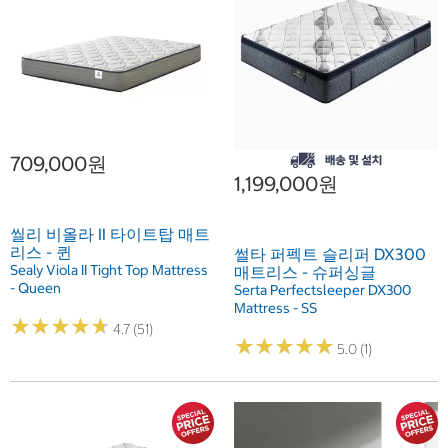
709,000원
1,199,000원
씰리 비올라 II 타이트탑 매트
리스 - 퀸
썰타 퍼펙트 슬리퍼 DX300
Sealy Viola II Tight Top Mattress
매트리스 - 슈퍼싱글
- Queen
Serta Perfectsleeper DX300
Mattress - SS
★
★
★
★
★
★
★
★
★
★
4.7 (51)
★
★
★
★
★
★
★
★
★
★
5.0 (1)