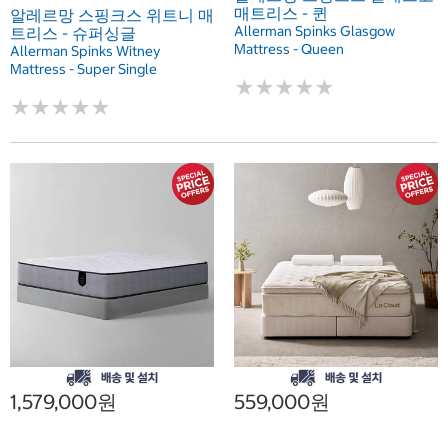
매트리스 - 퀸
알레르망 스핑크스 위트니 매
Allerman Spinks Glasgow
트리스 - 슈퍼싱글
Mattress - Queen
Allerman Spinks Witney
Mattress - Super Single
★
★
★
★
★
★
★
★
★
★
★
★
★
★
★
★
★
★
★
★
1,579,000원
559,000원