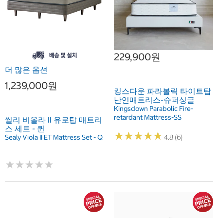
229,900원
더 많은 옵션
1,239,000원
킹스다운 파라볼릭 타이트탑
난연매트리스-슈퍼싱글
Kingsdown Parabolic Fire-
retardant Mattress-SS
씰리 비올라 II 유로탑 매트리
스 세트 - 퀸
★
★
★
★
★
★
★
★
★
★
Sealy Viola II ET Mattress Set - Q
4.8 (6)
★
★
★
★
★
★
★
★
★
★