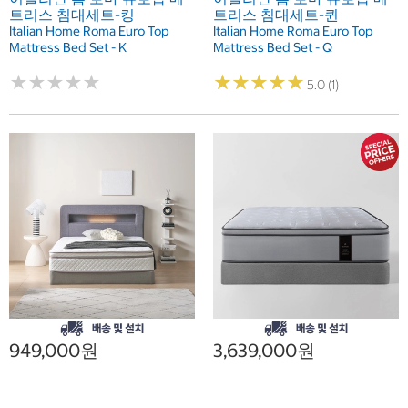
트리스 침대세트-킹
트리스 침대세트-퀸
Italian Home Roma Euro Top
Italian Home Roma Euro Top
Mattress Bed Set - K
Mattress Bed Set - Q
★
★
★
★
★
★
★
★
★
★
★
★
★
★
★
★
★
★
★
★
5.0 (1)
949,000원
3,639,000원