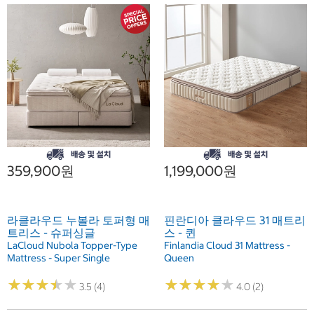
359,900원
1,199,000원
라클라우드 누볼라 토퍼형 매
핀란디아 클라우드 31 매트리
트리스 - 슈퍼싱글
스 - 퀸
LaCloud Nubola Topper-Type
Finlandia Cloud 31 Mattress -
Mattress - Super Single
Queen
★
★
★
★
★
★
★
★
★
★
★
★
★
★
★
★
★
★
★
★
3.5 (4)
4.0 (2)