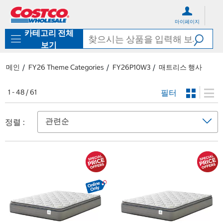
컨
메
텐
뉴
마이페이지
츠
로
카테고리 전체
로
바
바
로
보기
로
가
가
기
메인
FY26 Theme Categories
FY26P10W3
매트리스 행사
기
필터
1 - 48 / 61
정렬 :