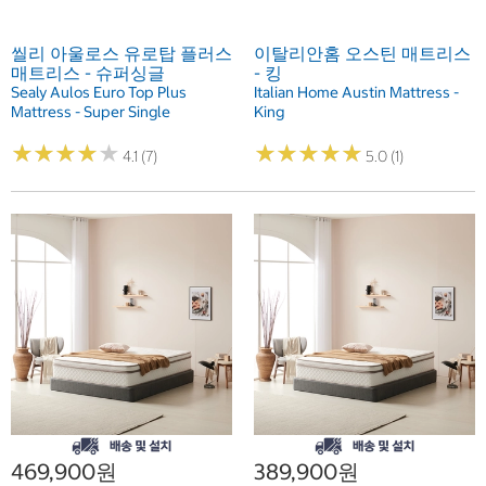
씰리 아울로스 유로탑 플러스
이탈리안홈 오스틴 매트리스
매트리스 - 슈퍼싱글
- 킹
Sealy Aulos Euro Top Plus
Italian Home Austin Mattress -
Mattress - Super Single
King
★
★
★
★
★
★
★
★
★
★
★
★
★
★
★
★
★
★
★
★
4.1 (7)
5.0 (1)
469,900원
389,900원