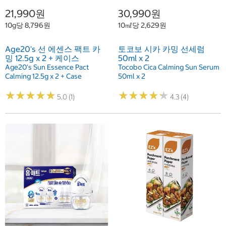
21,990원
30,990원
10g당 8,796원
10㎖당 2,629원
Age20's 선 에센스 팩트 카
토코보 시카 카밍 선세럼
밍 12.5g x 2 + 케이스
50ml x 2
Age20's Sun Essence Pact
Tocobo Cica Calming Sun Serum
Calming 12.5g x 2 + Case
50ml x 2
★
★
★
★
★
★
★
★
★
★
★
★
★
★
★
★
★
★
★
★
5.0 (1)
4.3 (4)