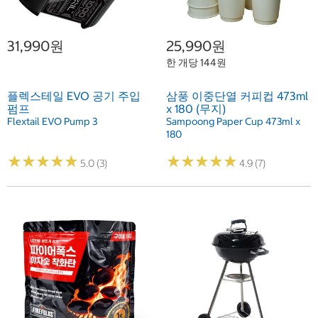
31,990원
25,990원
한 개당 144원
플렉스테일 EVO 공기 주입
삼풍 이중단열 커피컵 473ml
펌프
x 180 (무지)
Flextail EVO Pump 3
Sampoong Paper Cup 473ml x
180
★
★
★
★
★
★
★
★
★
★
★
★
★
★
★
★
★
★
★
★
5.0 (3)
4.9 (7)