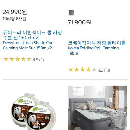
24,990원
10㎖당 833원
71,900원
듀이트리 어반쉐이드 쿨 카밍
수분 선 150ml x 2
코베아접이식 캠핑 롤테이블
Dewytree Urban Shade Cool
Calming Most Sun 150mlx2
Kovea Folding Roll Camping
Table
★
★
★
★
★
★
★
★
★
★
4.5 (2)
★
★
★
★
★
★
★
★
★
★
4.2 (18)