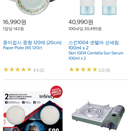
16,990원
40,990원
1장당 142원
100㎖당 20,495원
종이접시 중형 120매 (20cm)
스킨1004 센텔라 선세럼
100ml x 2
Paper Plate (M) 120ct
Skin 1004 Centella Sun Serum
100ml x 2
★
★
★
★
★
★
★
★
★
★
★
★
★
★
★
★
★
★
★
★
4.5 (2)
5.0 (3)