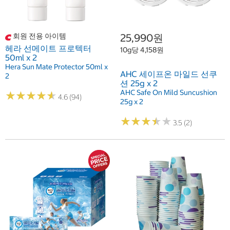
회원 전용 아이템
25,990원
헤라 선메이트 프로텍터
10g당 4,158원
50ml x 2
Hera Sun Mate Protector 50ml x
AHC 세이프온 마일드 선쿠
2
션 25g x 2
AHC Safe On Mild Suncushion
★
★
★
★
★
★
★
★
★
★
4.6 (94)
25g x 2
★
★
★
★
★
★
★
★
★
★
3.5 (2)