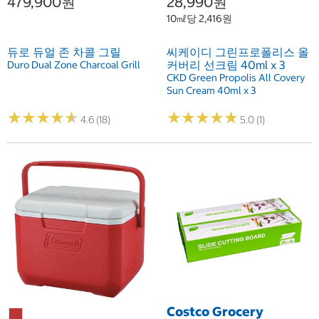
479,900원
28,990원
10㎖당 2,416원
듀로 듀얼 존 차콜 그릴
씨케이디 그린프로폴리스 올
커버리 선크림 40ml x 3
Duro Dual Zone Charcoal Grill
CKD Green Propolis All Covery
Sun Cream 40ml x 3
★
★
★
★
★
★
★
★
★
★
★
★
★
★
★
★
★
★
★
★
4.6 (18)
5.0 (1)
Costco Grocery