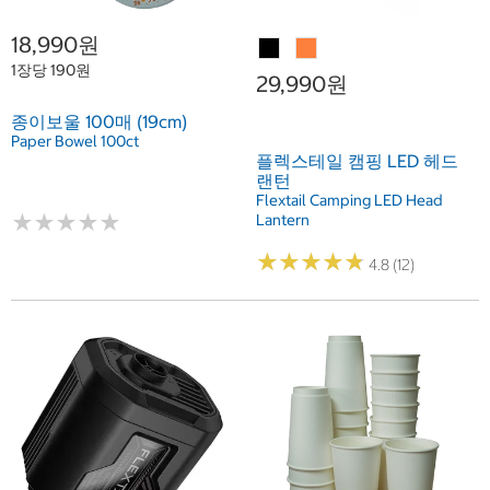
18,990원
1장당 190원
29,990원
종이보울 100매 (19cm)
Paper Bowel 100ct
플렉스테일 캠핑 LED 헤드
랜턴
Flextail Camping LED Head
★
★
★
★
★
★
★
★
★
★
Lantern
★
★
★
★
★
★
★
★
★
★
4.8 (12)