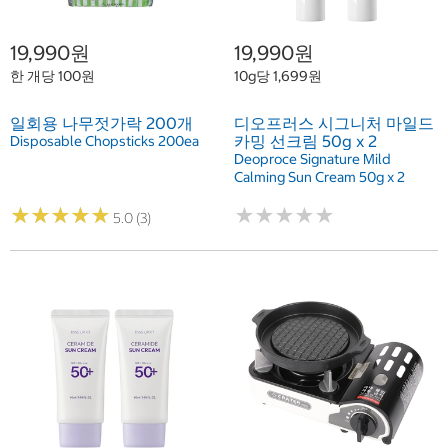
19,990원
19,990원
한 개당 100원
10g당 1,699원
일회용 나무젓가락 200개
디오프러스 시그니처 마일드
카밍 선크림 50g x 2
Disposable Chopsticks 200ea
Deoproce Signature Mild
Calming Sun Cream 50g x 2
★
★
★
★
★
★
★
★
★
★
★
★
★
★
★
★
★
★
★
★
5.0 (3)