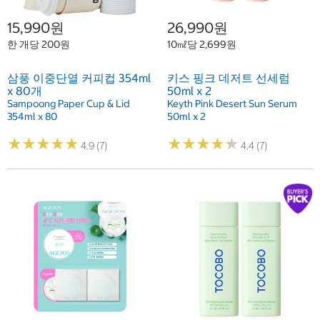
15,990원
26,990원
한 개당 200원
10㎖당 2,699원
삼풍 이중단열 커피컵 354ml
키스 핑크 데저트 선세럼
x 80개
50ml x 2
Sampoong Paper Cup & Lid
Keyth Pink Desert Sun Serum
354ml x 80
50ml x 2
★
★
★
★
★
★
★
★
★
★
★
★
★
★
★
★
★
★
★
★
4.9 (7)
4.4 (7)