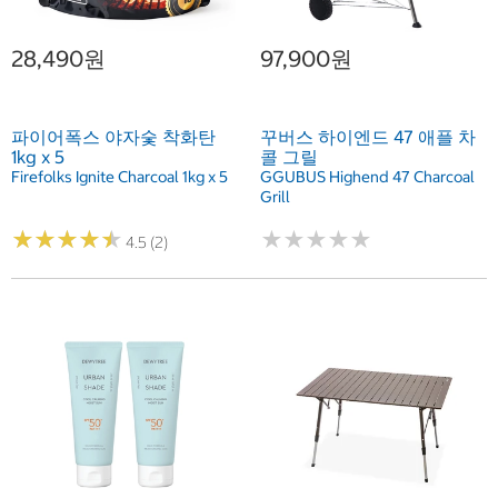
28,490원
97,900원
파이어폭스 야자숯 착화탄
꾸버스 하이엔드 47 애플 차
1kg x 5
콜 그릴
Firefolks Ignite Charcoal 1kg x 5
GGUBUS Highend 47 Charcoal
Grill
★
★
★
★
★
★
★
★
★
★
★
★
★
★
★
★
★
★
★
★
4.5 (2)