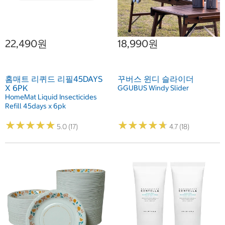
22,490원
18,990원
홈매트 리퀴드 리필45DAYS
꾸버스 윈디 슬라이더
X 6PK
GGUBUS Windy Slider
HomeMat Liquid Insecticides
Refill 45days x 6pk
★
★
★
★
★
★
★
★
★
★
★
★
★
★
★
★
★
★
★
★
5.0 (17)
4.7 (18)