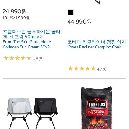
24,990원
10㎖당 1,999원
44,990원
프롬더스킨 글루타치온 콜라
겐 선 크림 50ml x 2
코베아 리클라이너 캠핑 의자
From The Skin Glutathione
Collagen Sun Cream 50x2
Kovea Recliner Camping Chair
★
★
★
★
★
★
★
★
★
★
4.6 (5)
★
★
★
★
★
★
★
★
★
★
4.7 (6)