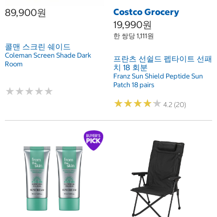
89,900원
Costco Grocery
19,990원
한 쌍당 1,111원
콜맨 스크린 쉐이드
Coleman Screen Shade Dark
프란츠 선쉴드 펩타이트 선패
Room
치 18 회분
Franz Sun Shield Peptide Sun
Patch 18 pairs
★
★
★
★
★
★
★
★
★
★
★
★
★
★
★
★
★
★
★
★
4.2 (20)