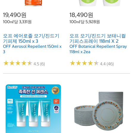
19,490원
18,490원
100㎖당 3,331원
100㎖당 5,928원
오프 에어로졸 모기/진드기
오프 모기/진드기 보태니컬
기피제 150ml x 3
기피스프레이 118ml X 2
OFF Aerosol Repellent 150ml x
OFF Botanical Repellent Spray
3
118ml x 2ea
★
★
★
★
★
★
★
★
★
★
★
★
★
★
★
★
★
★
★
★
4.5 (6)
4.4 (46)