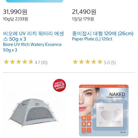
31,990원
21,490원
10g당 2,133원
1장당 179원
비오레 UV 리치 워터리 에센
종이접시 대형 120매 (26cm)
스 50g x 3
Paper Plate (L) 120ct
Biore UV Rich Watery Essence
50g x 3
★
★
★
★
★
★
★
★
★
★
★
★
★
★
★
★
★
★
★
★
4.7 (10)
5.0 (5)