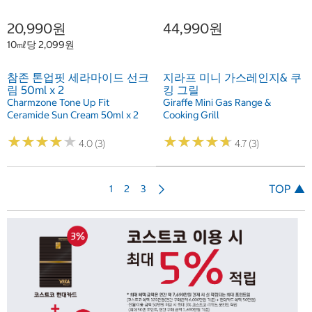
20,990원
44,990원
10㎖당 2,099원
참존 톤업핏 세라마이드 선크
지라프 미니 가스레인지& 쿠
림 50ml x 2
킹 그릴
Charmzone Tone Up Fit
Giraffe Mini Gas Range &
Ceramide Sun Cream 50ml x 2
Cooking Grill
★
★
★
★
★
★
★
★
★
★
★
★
★
★
★
★
★
★
★
★
4.0 (3)
4.7 (3)
다
TOP ▲
1
2
3
음