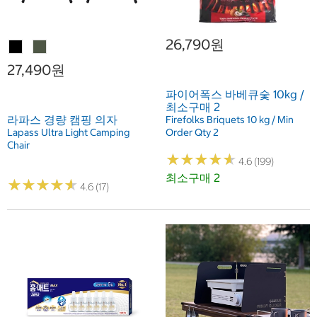
26,790원
27,490원
파이어폭스 바베큐숯 10kg /
최소구매 2
라파스 경량 캠핑 의자
Firefolks Briquets 10 kg / Min
Lapass Ultra Light Camping
Order Qty 2
Chair
★
★
★
★
★
★
★
★
★
★
4.6 (199)
최소구매 2
★
★
★
★
★
★
★
★
★
★
4.6 (17)