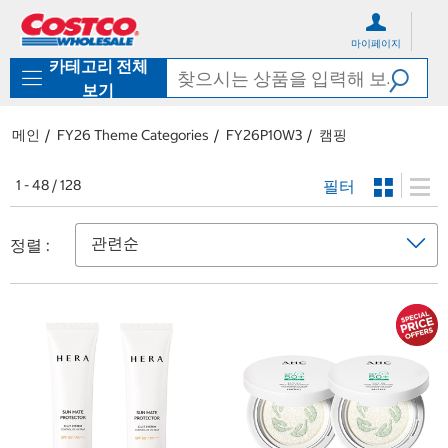
컨
메
텐
뉴
마이페이지
츠
로
카테고리 전체
로
바
바
로
보기
로
가
가
기
메인
FY26 Theme Categories
FY26P10W3
캠핑
기
필터
1 - 48 / 128
정렬 :