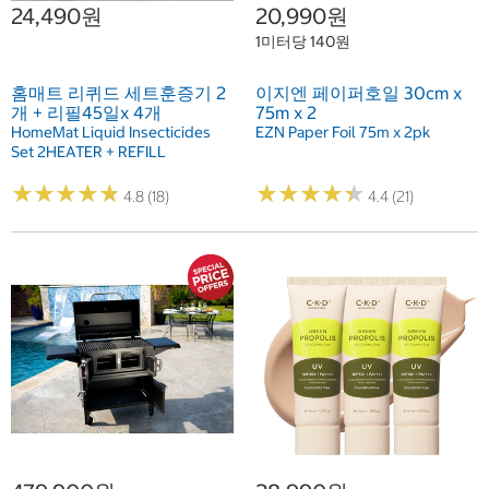
24,490원
20,990원
1미터당 140원
홈매트 리퀴드 세트훈증기 2
이지엔 페이퍼호일 30cm x
개 + 리필45일x 4개
75m x 2
HomeMat Liquid Insecticides
EZN Paper Foil 75m x 2pk
Set 2HEATER + REFILL
★
★
★
★
★
★
★
★
★
★
★
★
★
★
★
★
★
★
★
★
4.8 (18)
4.4 (21)