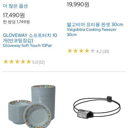
19,990원
더 많은 옵션
17,490원
한 쌍당 1,749원
발고비아 요리용 핀셋 30cm
Valgobbia Cooking Tweezer
30cm
GLOVEWAY 소프트터치 10
개(반코팅장갑)
Gloveway Soft Touch 10Pair
★
★
★
★
★
★
★
★
★
★
4.2 (33)
★
★
★
★
★
★
★
★
★
★
5.0 (12)