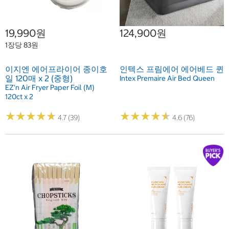
19,990원
124,900원
1장당 83원
이지엔 에어프라이어 종이호
인텍스 프림에어 에어베드 퀸
일 120매 x 2 (중형)
Intex Premaire Air Bed Queen
EZ'n Air Fryer Paper Foil (M)
120ct x 2
★
★
★
★
★
★
★
★
★
★
★
★
★
★
★
★
★
★
★
★
4.7 (39)
4.6 (76)