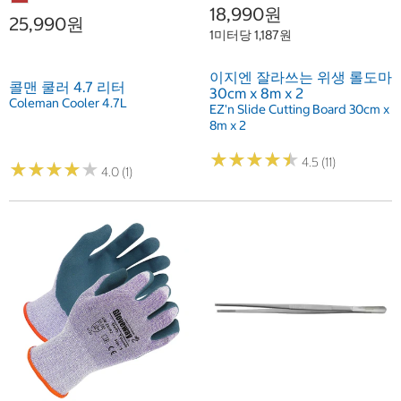
18,990원
25,990원
1미터당 1,187원
이지엔 잘라쓰는 위생 롤도마
콜맨 쿨러 4.7 리터
30cm x 8m x 2
Coleman Cooler 4.7L
EZ'n Slide Cutting Board 30cm x
8m x 2
★
★
★
★
★
★
★
★
★
★
4.5 (11)
★
★
★
★
★
★
★
★
★
★
4.0 (1)