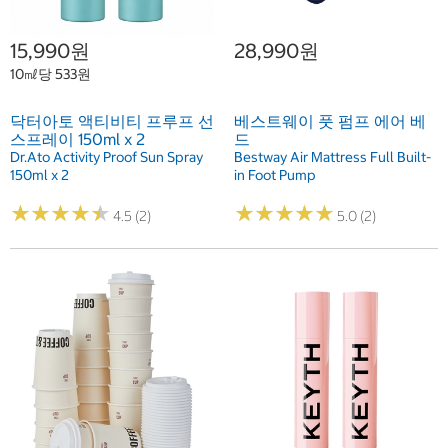
15,990원
28,990원
10㎖당 533원
닥터아토 액티비티 프루프 선
베스트웨이 풋 펌프 에어 베
스프레이 150ml x 2
드
Dr.Ato Activity Proof Sun Spray
Bestway Air Mattress Full Built-
150ml x 2
in Foot Pump
★
★
★
★
★
★
★
★
★
★
★
★
★
★
★
★
★
★
★
★
4.5 (2)
5.0 (2)