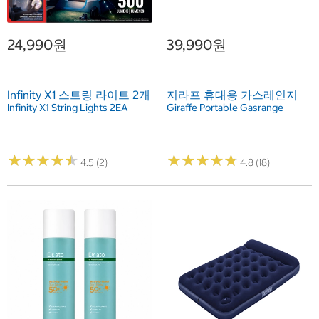
24,990원
39,990원
Infinity X1 스트링 라이트 2개
지라프 휴대용 가스레인지
Infinity X1 String Lights 2EA
Giraffe Portable Gasrange
★
★
★
★
★
★
★
★
★
★
★
★
★
★
★
★
★
★
★
★
4.5 (2)
4.8 (18)