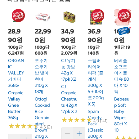
28,9
22,99
34,9
36,9
16,99
90원
0원
90원
90원
0원
100g당
100g당
100g당
10g당
1매당 19
6,247원
608원
2,079원
140원
원
ORGAN
오뚜기
CJ 유기
스팸버
베베숲
IC
오뚜기
농 맛밤
라이어
소프트
VALLEY
밥 발아
42g X
티팩 (클
아기물
기버터
현미
17pk X2
래식
티슈 80
368G
210g X
200g X
매 X 10
CJ
18개
5 + 라이
팩
Organic
Organic
트 200g
Valley
Ottogi
Chestnu
Bebesu
X 5)
Ghee
Cooked
Ts 42g X
P Soft
Butter
Rice
17pk X 2
Spam
Baby
368g
Germin
Variety
Wipes
★
★
★
★
★
★
★
★
★
★
4.9 (141)
Ated
Pack
80ct X
★
★
★
★
★
★
★
★
★
★
4.5 (2)
Brown
(Classic
10
210g X
200g X
★
★
★
★
★
★