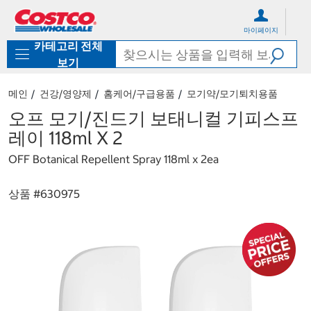
컨
메
텐
뉴
마이페이지
츠
로
카테고리 전체
로
바
바
로
보기
로
가
가
기
메인
건강/영양제
홈케어/구급용품
모기약/모기퇴치용품
기
오프 모기/진드기 보태니컬 기피스프
레이 118ml X 2
OFF Botanical Repellent Spray 118ml x 2ea
상품 #
630975