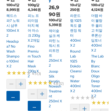
y
100㎖당
100g당
10㎖당
100㎖당
26,9
8,995원
4,346원
250원
4,124원
90원
헤드스
피노 프
라운드
더랩 바
100㎖당
파7 노워
리미엄
랩 1025
이 블랑
5,398원
시 샴푸
터치 헤
독도 클
두 올리
100ml X
어 마스
렌징 워
고 히알
제이숲
2
크 230g
터
루론산
실크 케
X 2개입
400ml
딥토너
라틴 노
Headsp
X 2
400ml
워시 트
A7 No
Fino
X 2
리트먼
Wash
Premiu
Round
트
Shampo
M Touch
Lab
The Lab
250ml X
O 100ml
Hair
1025
By
2
X 2
Mask
Dokdo
Blanc
230g X
Cleansi
Doux
Jsoop
★
★
★
★
★
★
★
★
★
★
4.3 (3)
2
Ng
Oligo
Silk
Water
Deep
Keratin
★
★
★
★
★
★
★
★
★
★
4.8 (12)
400ml
Toner
Nowash
X 2
400ml
Treatme
X 2
카트에 담기
Nt
★
★
★
★
★
★
★
★
★
★
250ml X
★
★
★
★
★
★
카트에 담기
2