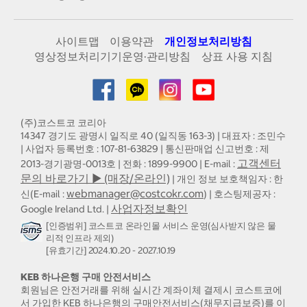
사이트맵
이용약관
개인정보처리방침
영상정보처리기기운영·관리방침
상표 사용 지침
(주)코스트코 코리아
14347 경기도 광명시 일직로 40 (일직동 163-3) | 대표자 : 조민수
| 사업자 등록번호 : 107-81-63829 | 통신판매업 신고번호 : 제
고객센터
2013-경기광명-0013호 | 전화 : 1899-9900 | E-mail :
문의 바로가기 ▶ (매장/온라인)
| 개인 정보 보호책임자 : 한
webmanager@costcokr.com
신(E-mail :
) | 호스팅제공자 :
사업자정보확인
Google Ireland Ltd. |
[인증범위] 코스트코 온라인몰 서비스 운영(심사받지 않은 물
리적 인프라 제외)
[유효기간] 2024.10.20 - 2027.10.19
KEB 하나은행 구매 안전서비스
회원님은 안전거래를 위해 실시간 계좌이체 결제시 코스트코에
서 가입한 KEB 하나은행의 구매안전서비스(채무지급보증)를 이