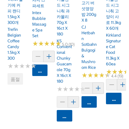
사지 스
고기 버
기에 커
드 시그
드 시그
파세트
섯영양
피 캔디
니춰 과
니춰 고
Intex
밥 200g
1.5kg X
카몰리
양이 사
Bubble
X 8
300개
70g X
료 11.3kg
Massag
CJ
16ct X
X 60개
Trefin
E Spa
Hetbah
180
Belgian
Kirkland
Set
N
Coffee
KS
Signatur
★
★
★
★
★
★
★
★
★
★
5.0 (10)
Sotbahn
Candy
Convent
E Cat
Bulgogi
1.5kg X
Ional
Food
&
300
Chunky
11.3kg X
Mushro
Guacam
60ea
★
★
★
★
★
★
★
★
★
★
Om Rice
Ole 70g
카트에 담기
★
★
★
★
★
★
★
★
★
★
★
★
★
★
★
★
X 16ct X
4.4 (19)
품절
180
★
★
★
★
★
★
★
★
★
★
카트에 
카트에 담기
카트에 담기