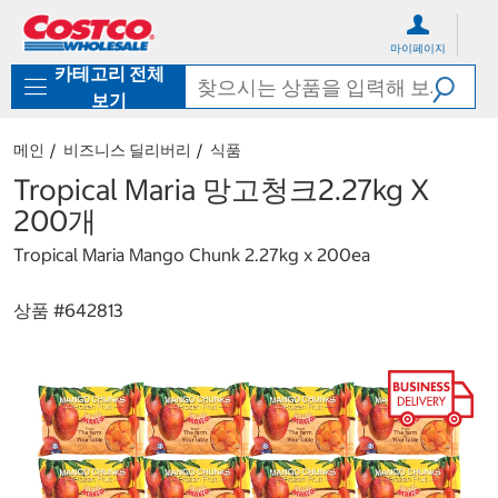
컨
메
텐
뉴
마이페이지
츠
로
카테고리 전체
로
바
바
로
보기
로
가
가
기
메인
비즈니스 딜리버리
식품
기
Tropical Maria 망고청크2.27kg X
200개
Tropical Maria Mango Chunk 2.27kg x 200ea
상품 #
642813