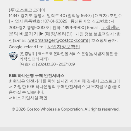
(주)코스트코 코리아
14347 경기도 광명시 일직로 40 (일직동 163-3) | 대표자 : 조민수
| 사업자 등록번호 : 107-81-63829 | 통신판매업 신고번호 : 제
고객센터
2013-경기광명-0013호 | 전화 : 1899-9900 | E-mail :
문의 바로가기 ▶ (매장/온라인)
| 개인 정보 보호책임자 : 한
webmanager@costcokr.com
신(E-mail :
) | 호스팅제공자 :
사업자정보확인
Google Ireland Ltd. |
[인증범위] 코스트코 온라인몰 서비스 운영(심사받지 않은 물
리적 인프라 제외)
[유효기간] 2024.10.20 - 2027.10.19
KEB 하나은행 구매 안전서비스
회원님은 안전거래를 위해 실시간 계좌이체 결제시 코스트코에
서 가입한 KEB 하나은행의 구매안전서비스(채무지급보증)를 이
용하실 수 있습니다.
서비스 가입사실 확인
©
2026
Costco Wholesale Corporation.
All rights reserved.