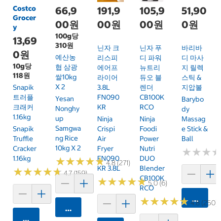
Costco
66,9
191,9
105,9
51,90
Grocer
00원
00원
00원
0원
y
100g당
13,69
310원
닌자 크
닌자 푸
바리바
0원
예산농
리스피
디 파워
디 마사
10g당
협 삼광
에어프
뉴트리
지 릴렉
118원
쌀10kg
라이어
듀오 블
스틱 &
X 2
Snapik
3.8L
렌더
지압볼
트러플
FN090
CB100K
Yesan
Barybo
크래커
KR
RCO
Nonghy
Dy
1.16kg
Up
Ninja
Ninja
Massag
Samgwa
Snapik
Crispi
Foodi
E Stick &
Ng Rice
Truffle
Air
Power
Ball
10kg X 2
Cracker
Fryer
Nutri
★
★
★
★
★
★
1.16kg
FN090
DUO
★
★
★
★
★
★
★
★
★
★
4.8 (271)
KR 3.8L
Blender
★
★
★
★
★
★
★
★
★
★
4.7 (159)
CB100K
★
★
★
★
★
★
★
★
★
★
5.0 (6)
RCO
카트에 
★
★
★
★
★
★
★
★
★
★
4.8 (250)
카트에 담기
카트에 담기