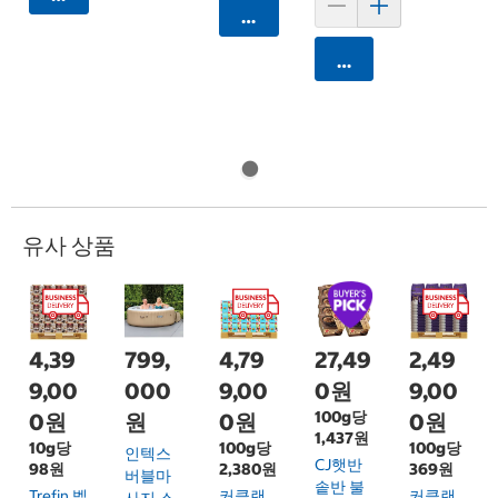
카트에 담기
카트에 담기
유사 상품
4,39
799,
4,79
27,49
2,49
9,00
000
9,00
0원
9,00
100g당
0원
원
0원
0원
1,437원
10g당
100g당
100g당
인텍스
CJ햇반
98원
2,380원
369원
버블마
솥반 불
Trefin 벨
커클랜
커클랜