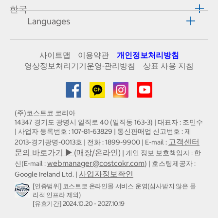
한국
Languages
사이트맵
이용약관
개인정보처리방침
영상정보처리기기운영·관리방침
상표 사용 지침
(주)코스트코 코리아
14347 경기도 광명시 일직로 40 (일직동 163-3) | 대표자 : 조민수
| 사업자 등록번호 : 107-81-63829 | 통신판매업 신고번호 : 제
고객센터
2013-경기광명-0013호 | 전화 : 1899-9900 | E-mail :
문의 바로가기 ▶ (매장/온라인)
| 개인 정보 보호책임자 : 한
webmanager@costcokr.com
신(E-mail :
) | 호스팅제공자 :
사업자정보확인
Google Ireland Ltd. |
[인증범위] 코스트코 온라인몰 서비스 운영(심사받지 않은 물
리적 인프라 제외)
[유효기간] 2024.10.20 - 2027.10.19