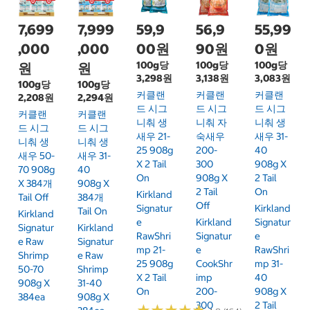
7,699
7,999
59,9
56,9
55,99
,000
,000
00원
90원
0원
100g당
100g당
100g당
원
원
3,298원
3,138원
3,083원
100g당
100g당
커클랜
커클랜
커클랜
2,208원
2,294원
드 시그
드 시그
드 시그
커클랜
커클랜
니춰 생
니춰 자
니춰 생
드 시그
드 시그
새우 21-
숙새우
새우 31-
니춰 생
니춰 생
25 908g
200-
40
새우 50-
새우 31-
X 2 Tail
300
908g X
70 908g
40
On
908g X
2 Tail
X 384개
908g X
2 Tail
On
Kirkland
Tail Off
384개
Off
Signatur
Kirkland
Tail On
Kirkland
E
Kirkland
Signatur
Signatur
Kirkland
RawShri
Signatur
E
E Raw
Signatur
Mp 21-
E
RawShri
Shrimp
E Raw
25 908g
CookShr
Mp 31-
50-70
Shrimp
X 2 Tail
Imp
40
908g X
31-40
On
200-
908g X
384ea
908g X
300
2 Tail