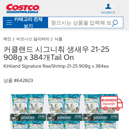
컨
메
텐
뉴
마이페이지
츠
로
카테고리 전체
로
바
바
로
보기
로
가
가
기
메인
비즈니스 딜리버리
식품
기
커클랜드 시그니춰 생새우 21-25
908g x 384개Tail On
Kirkland Signature RawShrimp 21-25 908g x 384ea
상품 #
642823