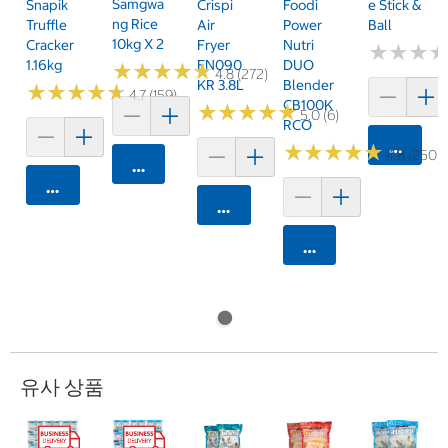
Samgwa
Snapik
Crispi
Foodi
E Stick &
Ng Rice
Truffle
Air
Power
Ball
10kg X 2
Cracker
Fryer
Nutri
★
★
★
★
★
★
1.16kg
FN090
DUO
★
★
★
★
★
★
★
★
★
★
4.8 (272)
KR 3.8L
Blender
★
★
★
★
★
★
★
★
★
★
4.7 (159)
CB100K
★
★
★
★
★
★
★
★
★
★
5.0 (6)
RCO
카트에 
★
★
★
★
★
★
★
★
★
★
4.8 (250)
카트에 담기
카트에 담기
카트에 담기
카트에 담기
유사 상품