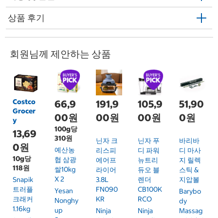
상품 후기
회원님께 제안하는 상품
Costco
66,9
191,9
105,9
51,90
Grocer
00원
00원
00원
0원
y
100g당
13,69
310원
닌자 크
닌자 푸
바리바
0원
예산농
리스피
디 파워
디 마사
10g당
협 삼광
에어프
뉴트리
지 릴렉
118원
쌀10kg
라이어
듀오 블
스틱 &
X 2
Snapik
3.8L
렌더
지압볼
트러플
FN090
CB100K
Yesan
Barybo
크래커
KR
RCO
Nonghy
Dy
1.16kg
Up
Ninja
Ninja
Massag