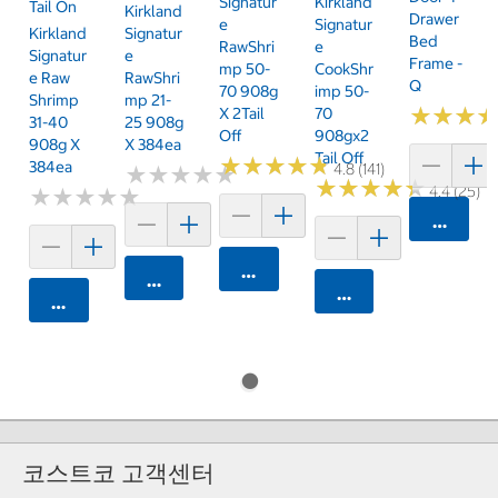
Signatur
Kirkland
Tail On
Kirkland
Drawer
E
Signatur
Kirkland
Signatur
Bed
RawShri
E
Signatur
E
Frame -
Mp 50-
CookShr
E Raw
RawShri
Q
70 908g
Imp 50-
Shrimp
Mp 21-
★
★
★
★
★
★
X 2Tail
70
31-40
25 908g
Off
908gx2
908g X
X 384ea
Tail Off
★
★
★
★
★
★
★
★
★
★
384ea
4.8 (141)
★
★
★
★
★
★
★
★
★
★
★
★
★
★
★
★
★
★
★
★
4.4 (25)
★
★
★
★
★
★
★
★
★
★
카트에 
카트에 담기
카트에 담기
카트에 담기
카트에 담기
코스트코 고객센터