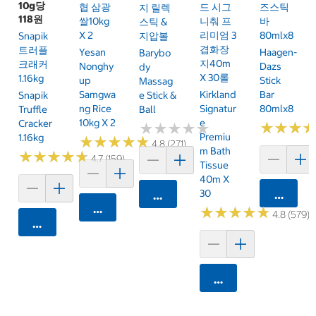
10g당
협 삼광
드 시그
즈스틱
지 릴렉
118원
쌀10kg
니춰 프
바
스틱 &
X 2
리미엄 3
80mlx8
Snapik
지압볼
겹화장
트러플
Yesan
Haagen-
Barybo
지40m
크래커
Nonghy
Dazs
Dy
X 30롤
1.16kg
Up
Stick
Massag
Samgwa
Kirkland
Bar
Snapik
E Stick &
Ng Rice
Signatur
80mlx8
Truffle
Ball
10kg X 2
E
Cracker
★
★
★
★
★
★
★
★
★
★
★
★
★
★
★
★
Premiu
1.16kg
★
★
★
★
★
★
★
★
★
★
4.8 (271)
M Bath
★
★
★
★
★
★
★
★
★
★
4.7 (159)
Tissue
40m X
30
카트에 
카트에 담기
카트에 담기
★
★
★
★
★
★
★
★
★
★
4.8 (579)
카트에 담기
카트에 담기