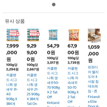
유사 상품
7,999
9,29
54,79
67,9
1,059
,000
9,00
0원
00원
,000
100g당
100g당
원
0원
원
3,017원
3,739원
100g당
100g당
핀란디
커클랜
커클랜
2,294원
2,667원
아 엘리
드 시그
드 시그
커클랜
커클랜
도어 4
니춰 생
니춰 자
드 시그
드 시그
서랍 침
새우50-
숙새우
니춰 생
니춰 생
대프레
70 908g
50-70
새우 31-
새우 21-
임 - 퀸
X 2 Tail
908g X
40
25 908g
Finlandi
Off
2 Tail
908g X
X 384개
A Ellie
Off
Kirkland
384개
Tail On
Door 4-