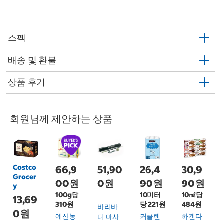
스펙
배송 및 환불
상품 후기
회원님께 제안하는 상품
Costco
66,9
51,90
26,4
30,9
Grocer
00원
0원
90원
90원
y
100g당
10미터
10㎖당
13,69
310원
당 221원
484원
바리바
0원
예산농
커클랜
하겐다
디 마사