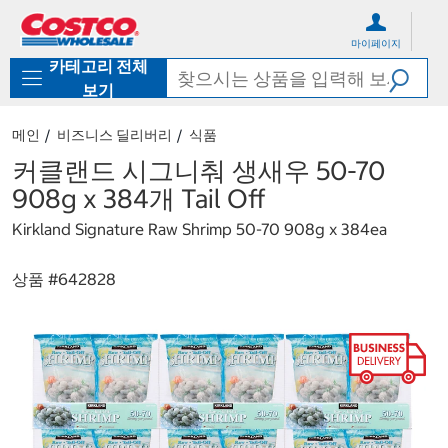
컨
메
텐
뉴
마이페이지
츠
로
카테고리 전체
로
바
바
로
보기
로
가
가
기
메인
비즈니스 딜리버리
식품
기
커클랜드 시그니춰 생새우 50-70
908g x 384개 Tail Off
Kirkland Signature Raw Shrimp 50-70 908g x 384ea
상품 #
642828