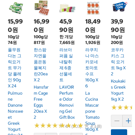
15,99
16,99
45,9
18,49
39,9
0원
0원
90원
0원
90원
10g당
100g당
한 개당
100g당
10g당
74원
817원
7,665원
1,926원
200원
풀무원
한스팜
라브아
라쿠치
코우카
다논 그
자연을
퍼퓸 실
나 마스
키스 그
릭요거
품은동
내탈취
카포네
릭 요거
트 무가
물복지
제 6종
토마토
트 1kg X
당 플레
란20ea
선물세
수프
2
인 90g
X 2
트
160g X
Koukaki
X 24
6
Hansfar
LAVOIR
S Greek
Pulmuo
M Cage
Perfum
La
Yogurt
Ne
Free
E Odor
Cucina
1kg X 2
Danone
Eggs
Removi
Mascar
★
★
★
★
★
★
Nonswe
20ea X
Ng Gel
Pone
Et
2
Gift Box
Tomato
Greek
Soup
★
★
★
★
★
★
★
★
★
★
★
★
★
★
★
★
★
★
★
★
4.4 (503)
4.3 (8)
Yogurt
160g X