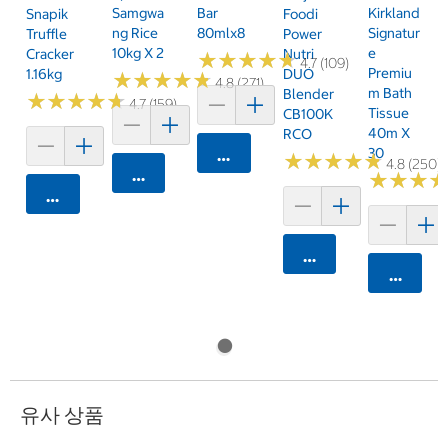
Samgwa
Bar
Kirkland
Snapik
Foodi
Ng Rice
80mlx8
Signatur
Truffle
Power
10kg X 2
E
Cracker
Nutri
★
★
★
★
★
★
★
★
★
★
4.7 (109)
Premiu
1.16kg
DUO
★
★
★
★
★
★
★
★
★
★
4.8 (271)
M Bath
Blender
★
★
★
★
★
★
★
★
★
★
4.7 (159)
Tissue
CB100K
40m X
RCO
30
카트에 담기
★
★
★
★
★
★
★
★
★
★
4.8 (250)
카트에 담기
★
★
★
★
★
★
카트에 담기
카트에 담기
카트에 
유사 상품