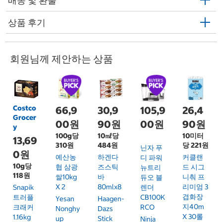
배송 및 환불
상품 후기
회원님께 제안하는 상품
Costco
66,9
30,9
105,9
26,4
Grocer
00원
90원
00원
90원
y
100g당
10㎖당
10미터
13,69
310원
484원
당 221원
닌자 푸
0원
예산농
하겐다
커클랜
디 파워
10g당
협 삼광
즈스틱
드 시그
뉴트리
118원
쌀10kg
바
니춰 프
듀오 블
X 2
80mlx8
리미엄 3
Snapik
렌더
겹화장
트러플
CB100K
Yesan
Haagen-
지40m
크래커
RCO
Nonghy
Dazs
X 30롤
1.16kg
Up
Stick
Ninja