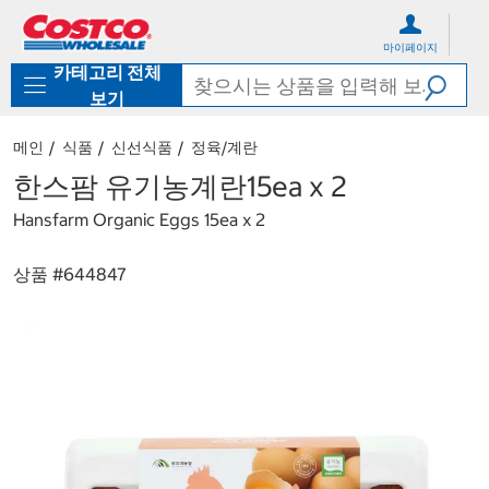
컨
메
텐
뉴
마이페이지
츠
로
카테고리 전체
로
바
바
로
보기
로
가
가
기
메인
식품
신선식품
정육/계란
기
한스팜 유기농계란15ea x 2
Hansfarm Organic Eggs 15ea x 2
상품 #
644847