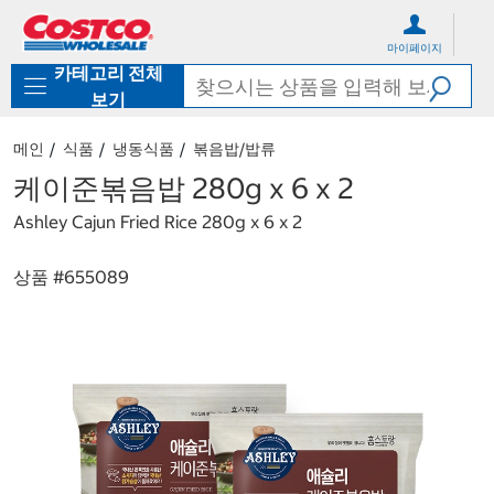
컨
메
텐
뉴
마이페이지
츠
로
카테고리 전체
로
바
바
로
보기
로
가
가
기
메인
식품
냉동식품
볶음밥/밥류
기
케이준볶음밥 280g x 6 x 2
Ashley Cajun Fried Rice 280g x 6 x 2
상품 #
655089