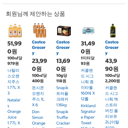
회원님께 제안하는 상품
Costco
Costco
Costco
51,99
31,49
Grocer
Grocer
Grocer
0원
0원
y
y
y
100㎖당
1미터당
23,99
13,69
43,9
979원
93원
0원
0원
90원
나탈리
커클랜
100㎖당
10g당
100㎖당
스오렌
드 시그
400원
118원
2,200원
지주스
니춰 종
1.77L X
이타월
돈시몬
Snapik
커클랜
3
160매 X
오렌지
트러플
드 시그
12롤
주스 1L
크래커
니춰 엑
Natalie'
X 6
1.16kg
스트라
S
Kirkland
버진 올
Orange
Signatur
Don
Snapik
리브유
Juice
E Paper
Simon
Truffle
2L(이탈
1.77L X
Towel
Orange
Cracker
리아)