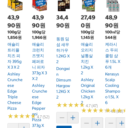
43,9
43,9
34,4
27,49
48,9
90원
90원
90원
0원
90원
100g당
100g당
100g당
100㎖당
1,856원
1,966원
1,145원
544원
동원 딤
애슐리
애슐리
애슐리
케라시
섬 새우
트리플
크런치
오리지
스 두피
하가우
치즈 피
즈엣지
널통살
쿨링 샴
1.2KG X
자 395g
페퍼로
치킨
푸 1.5L X
2
X 3 X 2
니 피자
1.2kg X
6개
Dongwi
373g X 3
2
Ashley
Kerasys
N
X 2
Crunche
Ashley
Scalp
Dimsum
Ese
Ashley
Original
Cooling
Hargow
Edge
Crunche
Chicken
Shampo
1.2KG X
Triple
Ese
1.2kg X
O 1.5L X
2
Cheese
Edge
2
6
★
★
★
★
★
★
★
★
★
★
4.7 (47)
Pizza
Pepper
★
★
★
★
★
★
★
★
★
★
★
★
★
★
★
★
4.3 (88)
Oni
★
★
★
★
★
★
★
★
★
★
4.7 (52)
Pizza
373g X