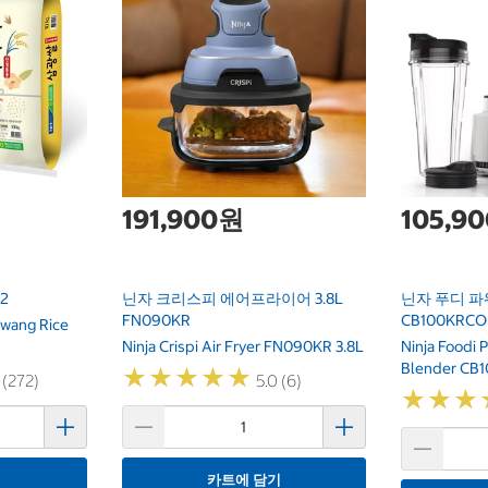
191,900원
105,9
2
닌자 크리스피 에어프라이어 3.8L
닌자 푸디 파
FN090KR
CB100KRCO
wang Rice
Ninja Crispi Air Fryer FN090KR 3.8L
Ninja Foodi 
Blender CB
★
★
★
★
★
★
★
★
★
★
 (272)
5.0 (6)
★
★
★
★
★
★
기
카트에 담기