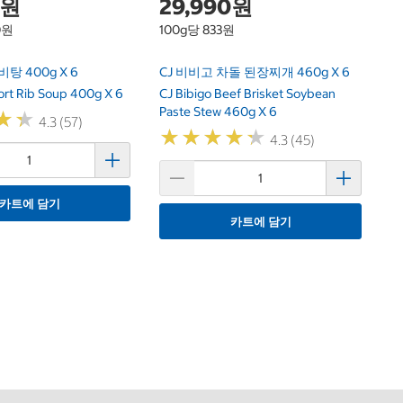
0원
29,990원
0원
100g당 833원
탕 400g X 6
CJ 비비고 차돌 된장찌개 460g X 6
ort Rib Soup 400g X 6
CJ Bibigo Beef Brisket Soybean
Paste Stew 460g X 6
★
★
★
★
4.3 (57)
★
★
★
★
★
★
★
★
★
★
4.3 (45)
카트에 담기
카트에 담기