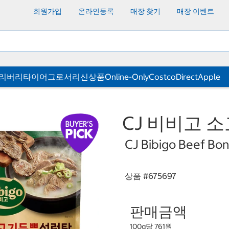
회원가입
온라인등록
매장 찾기
매장 이벤트
딜리버리
타이어
그로서리
신상품
Online-Only
CostcoDirect
Apple
CJ 비비고 소
CJ Bibigo Beef Bo
상품 #
675697
판매금액
100g당 761원