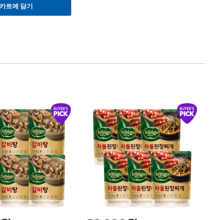
카트에 담기
1
C
CJ
50