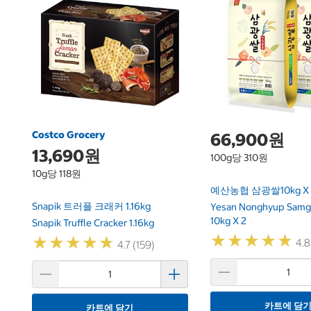
Costco Grocery
66,900원
13,690원
100g당 310원
10g당 118원
예산농협 삼광쌀10kg X 
Snapik 트러플 크래커 1.16kg
Yesan Nonghyup Samg
10kg X 2
Snapik Truffle Cracker 1.16kg
★
★
★
★
★
★
★
★
★
★
★
★
★
★
★
★
★
★
★
★
4.8
4.7 (159)
카트에 담
카트에 담기