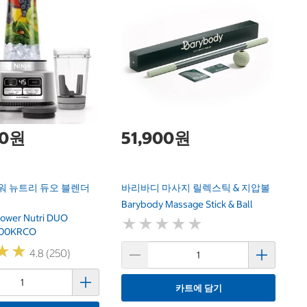
1
하
Ha
00원
51,900원
워 뉴트리 듀오 블렌더
바리바디 마사지 릴렉스틱 & 지압볼
Barybody Massage Stick & Ball
Power Nutri DUO
★
★
★
★
★
★
★
★
★
★
100KRCO
★
★
★
★
4.8 (250)
카트에 담기