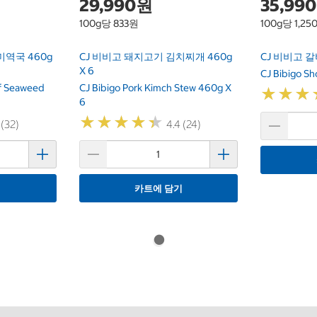
29,990원
35,99
100g당 833원
100g당 1,25
미역국 460g
CJ 비비고 돼지고기 김치찌개 460g
CJ 비비고 갈비
X 6
CJ Bibigo Sh
ef Seaweed
CJ Bibigo Pork Kimch Stew 460g X
★
★
★
★
★
★
6
★
★
★
★
★
★
★
★
★
★
 (32)
4.4 (24)
기
카트에 담기