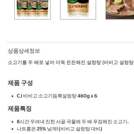
상품상세정보
소고기를 두 배로 넣어 더욱 든든해진 설렁탕 (비비고 설렁탕
제품 구성
CJ 비비고 소고기듬뿍설렁탕 460g x 6
제품특징
8시간 우려내 진한 사골 국물에 두 배 푸짐해진 소고기.
나트륨은 25% 낮게! (비비고 설렁탕 대비)