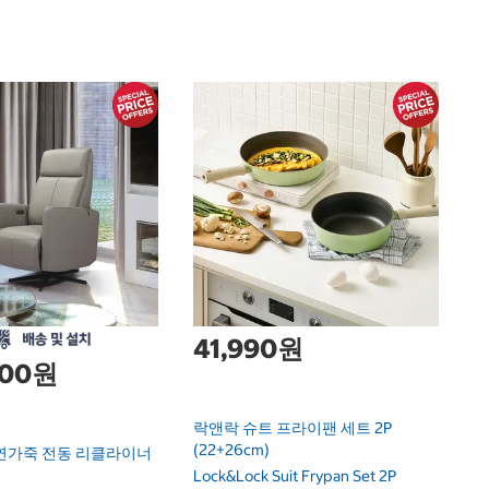
푸
Pu
41,990원
,000원
락앤락 슈트 프라이팬 세트 2P
(22+26cm)
연가죽 전동 리클라이너
Lock&Lock Suit Frypan Set 2P