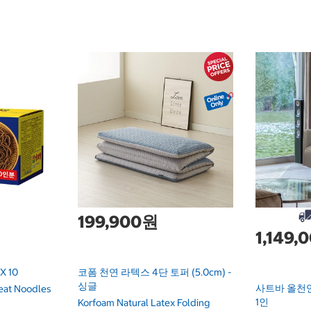
199,900원
1,149
X 10
코폼 천연 라텍스 4단 토퍼 (5.0cm) -
싱글
사트바 올천
eat Noodles
1인
Korfoam Natural Latex Folding