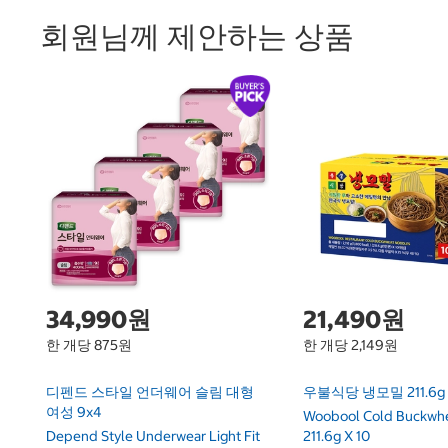
회원님께 제안하는 상품
34,990원
21,490원
한 개당 875원
한 개당 2,149원
디펜드 스타일 언더웨어 슬림 대형
우불식당 냉모밀 211.6g 
여성 9x4
Woobool Cold Buckwh
Depend Style Underwear Light Fit
211.6g X 10