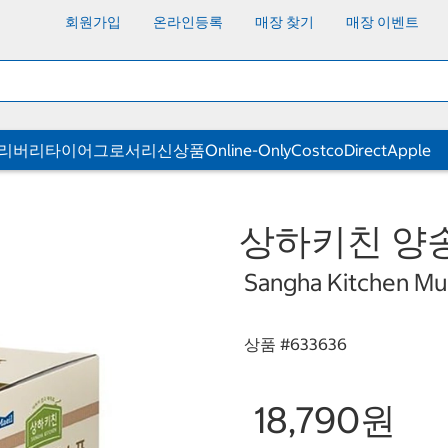
회원가입
온라인등록
매장 찾기
매장 이벤트
딜리버리
타이어
그로서리
신상품
Online-Only
CostcoDirect
Apple
상하키친 양송이
Sangha Kitchen Mu
상품 #
633636
18,790원