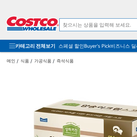
컨
메
텐
뉴
츠
로
로
바
바
로
로
가
가
기
기
카테고리 전체보기
스페셜 할인
Buyer's Pick
비즈니스 
메인
식품
가공식품
즉석식품