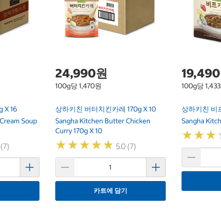
24,990원
19,49
100g당 1,470원
100g당 1,43
X 16
상하키친 버터치킨카레 170g X 10
상하키친 비프카
 Cream Soup
Sangha Kitchen Butter Chicken
Sangha Kitch
Curry 170g X 10
★
★
★
★
★
★
★
★
★
★
★
★
★
★
★
★
 (7)
5.0 (7)
기
카트에 담기