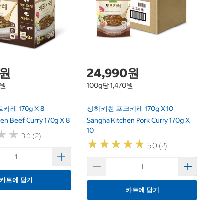
Sc
0원
24,990원
3원
100g당 1,470원
레 170g X 8
상하키친 포크카레 170g X 10
en Beef Curry 170g X 8
Sangha Kitchen Pork Curry 170g X
10
★
★
★
★
3.0 (2)
★
★
★
★
★
★
★
★
★
★
5.0 (2)
카트에 담기
카트에 담기