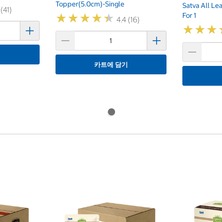
Topper(5.0cm)-Single
Satva All Lea
 (41)
For 1
★
★
★
★
★
★
★
★
★
★
4.4 (16)
★
★
★
★
★
★
기
카트에 담기