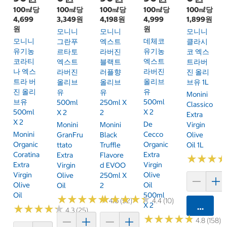
100㎖당
100㎖당
100㎖당
100㎖당
100㎖당
4,699
3,349원
4,198원
4,999
1,899원
원
원
모니니
모니니
모니니
모니니
데체코
그란푸
엑스트
클라시
유기농
유기농
르타토
라버진
코 엑스
코라티
엑스트
엑스트
블랙트
트라버
나 엑스
라버진
라버진
러플향
진 올리
트라 버
올리브
올리브
올리브
브유 1L
진 올리
유
유
유
Monini
브유
500ml
500ml
250ml X
Classico
500ml
X 2
X 2
2
Extra
X 2
De
Monini
Monini
Virgin
Monini
Cecco
GranFru
Black
Olive
Organic
Organic
Ttato
Truffle
Oil 1L
Coratina
Extra
Extra
Flavore
★
★
★
★
★
★
Extra
Virgin
Virgin
D EVOO
Virgin
Olive
Olive
250ml X
Olive
Oil
Oil
2
Oil
500ml
★
★
★
★
★
★
★
★
★
★
★
★
★
★
★
★
★
★
★
★
4.6 (52)
4.4 (10)
X 2
카트에 
★
★
★
★
★
★
★
★
★
★
4.3 (25)
★
★
★
★
★
★
★
★
★
★
4.8 (158)