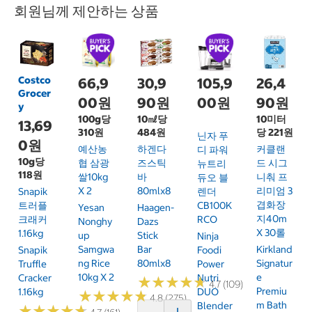
회원님께 제안하는 상품
Costco
66,9
30,9
105,9
26,4
Grocer
00원
90원
00원
90원
y
100g당
10㎖당
10미터
13,69
310원
484원
당 221원
닌자 푸
0원
예산농
하겐다
커클랜
디 파워
10g당
협 삼광
즈스틱
드 시그
뉴트리
118원
쌀10kg
바
니춰 프
듀오 블
X 2
80mlx8
리미엄 3
Snapik
렌더
겹화장
트러플
CB100K
Yesan
Haagen-
지40m
크래커
RCO
Nonghy
Dazs
X 30롤
1.16kg
Up
Stick
Ninja
Samgwa
Bar
Kirkland
Snapik
Foodi
Ng Rice
80mlx8
Signatur
Truffle
Power
10kg X 2
E
Cracker
Nutri
★
★
★
★
★
★
★
★
★
★
4.7 (109)
Premiu
1.16kg
DUO
★
★
★
★
★
★
★
★
★
★
4.8 (275)
M Bath
Blender
★
★
★
★
★
★
★
★
★
★