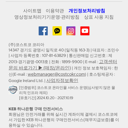
사이트맵
이용약관
개인정보처리방침
영상정보처리기기운영·관리방침
상표 사용 지침
(주)코스트코 코리아
14347 경기도 광명시 일직로 40 (일직동 163-3) | 대표자 : 조민수
| 사업자 등록번호 : 107-81-63829 | 통신판매업 신고번호 : 제
고객센터
2013-경기광명-0013호 | 전화 : 1899-9900 | E-mail :
문의 바로가기 ▶ (매장/온라인)
| 개인 정보 보호책임자 : 한
webmanager@costcokr.com
신(E-mail :
) | 호스팅제공자 :
사업자정보확인
Google Ireland Ltd. |
[인증범위] 코스트코 온라인몰 서비스 운영(심사받지 않은 물
리적 인프라 제외)
[유효기간] 2024.10.20 - 2027.10.19
KEB 하나은행 구매 안전서비스
회원님은 안전거래를 위해 실시간 계좌이체 결제시 코스트코에
서 가입한 KEB 하나은행의 구매안전서비스(채무지급보증)를 이
용하실 수 있습니다.