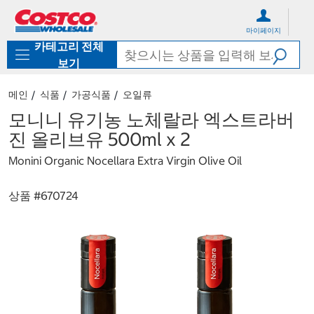
컨
메
텐
뉴
마이페이지
츠
로
카테고리 전체
로
바
바
로
보기
로
가
가
기
메인
식품
가공식품
오일류
기
모니니 유기농 노체랄라 엑스트라버
진 올리브유 500ml x 2
Monini Organic Nocellara Extra Virgin Olive Oil
상품 #
670724