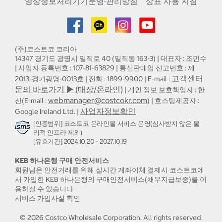
영상정보처리기기운영·관리방침
상표 사용 지침
(주)코스트코 코리아
14347 경기도 광명시 일직로 40 (일직동 163-3) | 대표자 : 조민수
| 사업자 등록번호 : 107-81-63829 | 통신판매업 신고번호 : 제
고객센터
2013-경기광명-0013호 | 전화 : 1899-9900 | E-mail :
문의 바로가기 ▶ (매장/온라인)
| 개인 정보 보호책임자 : 한
webmanager@costcokr.com
신(E-mail :
) | 호스팅제공자 :
사업자정보확인
Google Ireland Ltd. |
[인증범위] 코스트코 온라인몰 서비스 운영(심사받지 않은 물
리적 인프라 제외)
[유효기간] 2024.10.20 - 2027.10.19
KEB 하나은행 구매 안전서비스
회원님은 안전거래를 위해 실시간 계좌이체 결제시 코스트코에
서 가입한 KEB 하나은행의 구매안전서비스(채무지급보증)를 이
용하실 수 있습니다.
서비스 가입사실 확인
©
2026
Costco Wholesale Corporation.
All rights reserved.