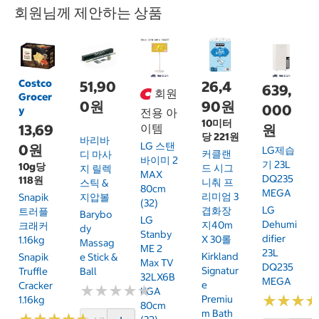
회원님께 제안하는 상품
Costco
51,90
26,4
639,
회원
Grocer
0원
90원
000
y
전용 아
10미터
13,69
이템
원
당 221원
바리바
LG 스탠
0원
LG제습
커클랜
디 마사
바이미 2
기 23L
10g당
드 시그
지 릴렉
MAX
DQ235
118원
니춰 프
스틱 &
80cm
MEGA
리미엄 3
Snapik
지압볼
(32)
LG
겹화장
트러플
Barybo
LG
Dehumi
지40m
크래커
Dy
Stanby
Difier
X 30롤
1.16kg
Massag
ME 2
23L
Kirkland
Snapik
E Stick &
Max TV
DQ235
Signatur
Truffle
Ball
32LX6B
MEGA
E
Cracker
★
★
★
★
★
★
★
★
★
★
KGA
★
★
★
★
★
★
Premiu
1.16kg
80cm
M Bath