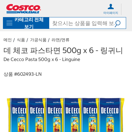
컨
메
텐
뉴
마이페이지
츠
로
카테고리 전체
로
바
바
로
보기
로
가
가
기
메인
식품
가공식품
라면/면류
기
데 체코 파스타면 500g x 6 - 링귀니
De Cecco Pasta 500g x 6 - Linguine
상품 #
602493-LN