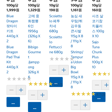
100g당
100g당
10g당
100g당
10g당
1,999원
1,329원
198원
1,161원
160원
Blue
고메 중
Scoiatto
농심 새
사조 살
Dragon
화짬뽕
Lo 페투
우탕/튀
코기참
팟타이
6인
치네
김우동
치플러
키트
1956g
680g
큰사발
스 100g
440g X
(326g X
115g X 8
X 10
Scoiatto
2
6)
/ 111g X
Lo
Sajo
8
Blue
Bibigo
Fettucci
Tuna
Dragon
Gourme
Ne 680g
Shrimp/
Chunk
Pad Thai
T
Tempur
Plus
★
★
★
★
★
★
★
★
★
★
Kit
Jjampp
A Udon
100g X
440g X
Ong
Big
10
2
326g X
Bowl
★
★
★
★
★
★
6
115g X 8
★
★
★
★
★
★
★
★
★
★
/ 111g X
카트에 담기
★
★
★
★
★
★
★
★
★
★
5.0 (1)
8
★
★
★
★
★
★
★
★
★
★
4.7 (3)
카트에 
카트에 담기
카트에 담기