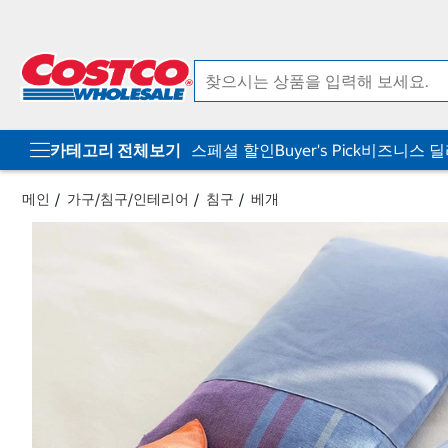
컨
메
텐
뉴
츠
로
로
바
바
로
로
가
가
기
기
카테고리 전체보기
스페셜 할인
Buyer's Pick
비즈니스 
메인
가구/침구/인테리어
침구
베개