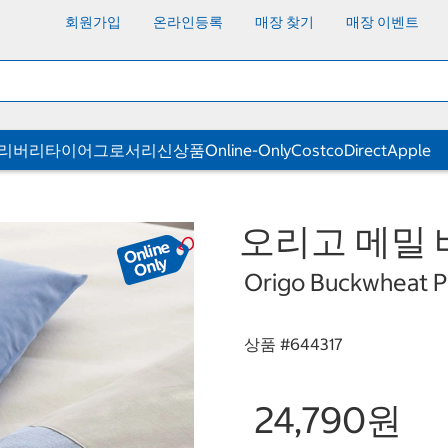
회원가입
온라인등록
매장 찾기
매장 이벤트
딜리버리
타이어
그로서리
신상품
Online-Only
CostcoDirect
Apple
오리고 메밀 베
Origo Buckwheat Pi
상품 #
644317
24,790원