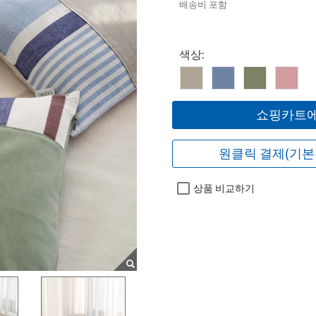
배송비 포함
Select product
색상:
쇼핑카트에
원클릭 결제(기본
상품 비교하기