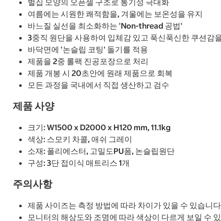
벌집 모양의 오픈셀 구조로 통기성 극대화
여름에는 시원한 쾌적함을, 겨울에는 보온성을 유지
바느질 실선을 최소화하는 'Non-thread 공법'
3중직 원단을 사용하여 입체감 있고 푹신푹신한 쿠션감을
바닥면에 '논슬립 코팅' 돌기를 적용
제품을 2중 롤팩 진공포장으로 처리
제품 개봉 시 20초안에 원래 제품으로 회복
모든 과정을 국내에서 직접 생산하고 검수
제품 사양
크기: W1500 x D2000 x H120 mm, 11.1kg
색상: 스모키 차콜, 애쉬 그레이
소재: 폴리에스터, 고밀도PU폼, 논슬립원단
구성: 3단 접이식 매트리스 1개
주의사항
제품 사이즈는 측정 방법에 따라 차이가 있을 수 있습니다
모니터의 해상도와 조명에 따라 색상이 다르게 보일 수 있