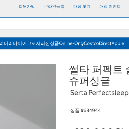
회원가입
온라인등록
매장 찾기
매장 이벤트
딜리버리
타이어
그로서리
신상품
Online-Only
CostcoDirect
Apple
썰타 퍼펙트 슬
슈퍼싱글
Serta Perfectsleep
상품 #
684944