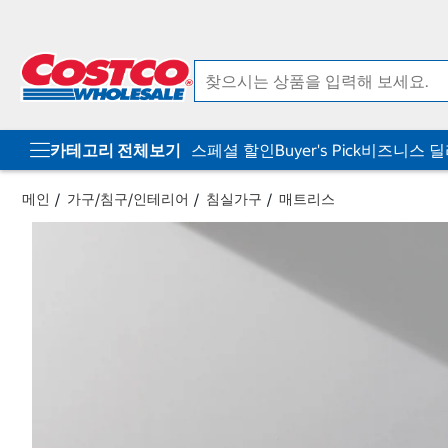
컨
메
텐
뉴
츠
로
로
바
바
로
로
가
가
기
기
카테고리 전체보기
스페셜 할인
Buyer's Pick
비즈니스 
메인
가구/침구/인테리어
침실가구
매트리스