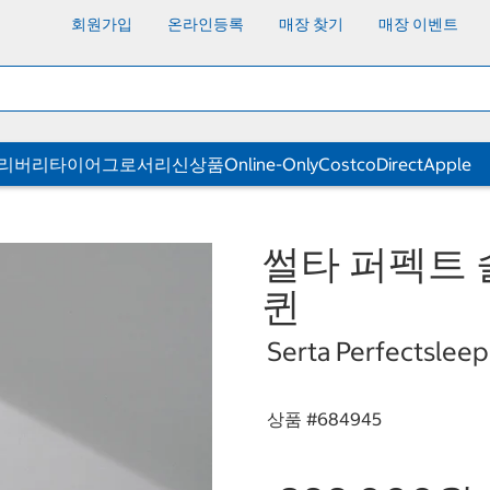
회원가입
온라인등록
매장 찾기
매장 이벤트
딜리버리
타이어
그로서리
신상품
Online-Only
CostcoDirect
Apple
썰타 퍼펙트 슬
퀸
Serta Perfectsleep
상품 #
684945