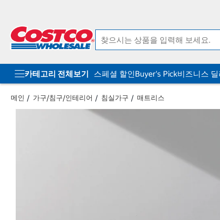
컨
메
텐
뉴
츠
로
로
바
바
로
로
가
가
기
기
카테고리 전체보기
스페셜 할인
Buyer's Pick
비즈니스 
메인
가구/침구/인테리어
침실가구
매트리스