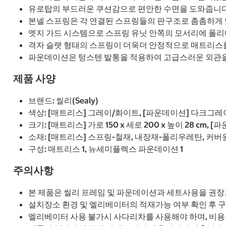
유로탑의 부드러운 쿠션감으로 편안한 수면을 도와줍니다
본넬 스프링은 각 연결된 스프링들의 판구조로 촘촘하게 
엣지 가드 시스템으로 스프링 유닛 안쪽의 모서리에 폴리
격자 슬랫 형태의 스프링이 더욱더 안정적으로 매트리스
파운데이션은 텅스텐 발통을 적용하여 고급스러운 외관
제품 사양
브랜드: 씰리(Sealy)
색상: [매트리스] 그레이/화이트, [파운데이션] 다크그레
크기: [매트리스] 가로 150 x 세로 200 x 높이 28 cm, [파
소재: [매트리스] 스프링-철재, 내장재-폴리우레탄, 커버
구성: 매트리스 1, 뉴세미플렉스 파운데이션 1
주의사항
본 제품은 씰리 프레임 및 파운데이션과 세트사용을 권장
설치장소 환경 및 엘리베이터의 적재가능 여부 확인 후 
엘리베이터 사용 불가시 사다리차를 사용해야 하며, 비용