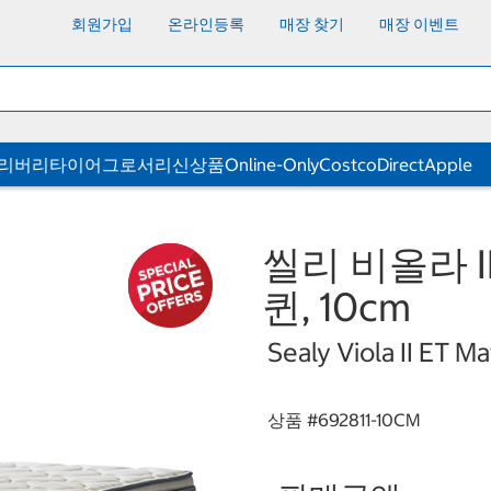
회원가입
온라인등록
매장 찾기
매장 이벤트
딜리버리
타이어
그로서리
신상품
Online-Only
CostcoDirect
Apple
씰리 비올라 I
퀸, 10cm
Sealy Viola II ET M
상품 #
692811-10CM