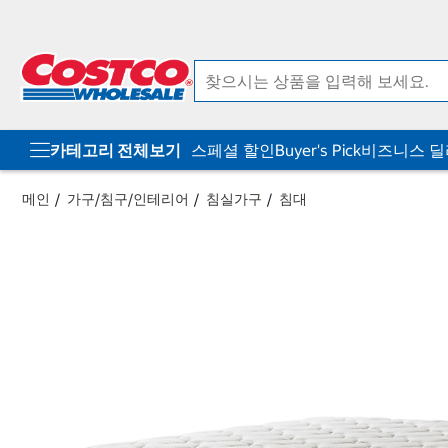
컨
메
텐
뉴
츠
로
로
바
바
로
로
가
가
기
기
카테고리 전체보기
스페셜 할인
Buyer's Pick
비즈니스 
메인
가구/침구/인테리어
침실가구
침대