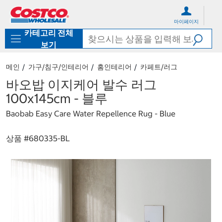
컨
메
텐
뉴
마이페이지
츠
로
카테고리 전체
로
바
바
로
보기
로
가
가
기
메인
가구/침구/인테리어
홈인테리어
카페트/러그
기
바오밥 이지케어 발수 러그
100x145cm - 블루
Baobab Easy Care Water Repellence Rug - Blue
상품 #
680335-BL