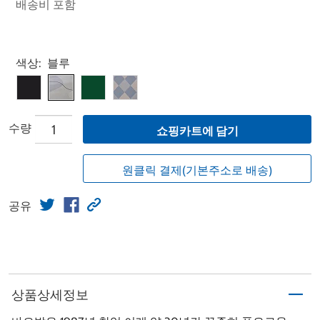
배송비 포함
Select product
색상:
블루
수량
쇼핑카트에 담기
원클릭 결제(기본주소로 배송)
공유
상품상세정보