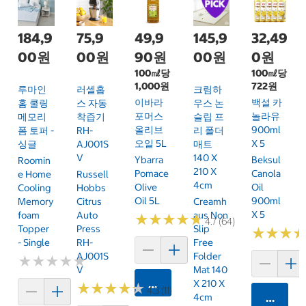
184,9
75,9
49,9
145,9
32,49
00원
00원
90원
00원
0원
100㎖당
100㎖당
1,000원
722원
루마인
러셀홉
크림하
이바라
백설 카
홈 쿨링
스 자동
우스 논
포머스
놀라유
메모리
착즙기
슬립 프
올리브
900ml
폼 토퍼 -
RH-
리 폴더
오일 5L
X 5
싱글
AJ001S
매트
V
140 X
Ybarra
Beksul
Roomin
210 X
Pomace
Canola
E Home
Russell
4cm
Olive
Oil
Cooling
Hobbs
Oil 5L
900ml
Memory
Citrus
Creamh
X 5
Foam
Auto
Aus Non
★
★
★
★
★
★
★
★
★
★
4.7 (64)
Topper
Press
Slip
★
★
★
★
★
★
- Single
RH-
Free
AJ001S
Folder
★
★
★
★
★
★
★
★
★
★
V
Mat 140
카트에 담기
X 210 X
★
★
★
★
★
★
★
★
★
★
4.3 (11)
4cm
카트에 