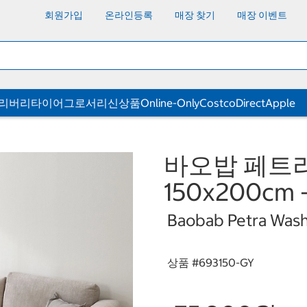
회원가입
온라인등록
매장 찾기
매장 이벤트
딜리버리
타이어
그로서리
신상품
Online-Only
CostcoDirect
Apple
바오밥 페트
150x200cm
Baobab Petra Wash
상품 #
693150-GY