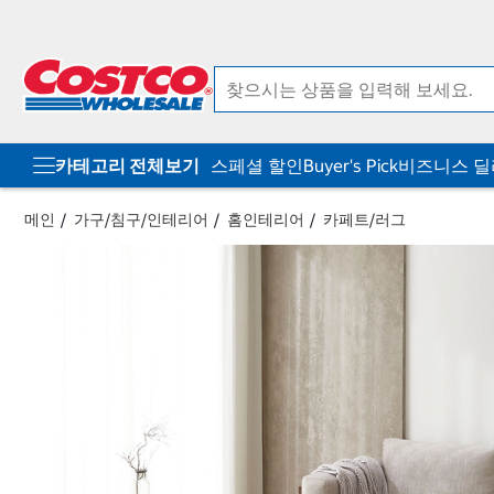
컨
메
텐
뉴
츠
로
로
바
바
로
로
가
가
기
기
카테고리 전체보기
스페셜 할인
Buyer's Pick
비즈니스 
메인
가구/침구/인테리어
홈인테리어
카페트/러그