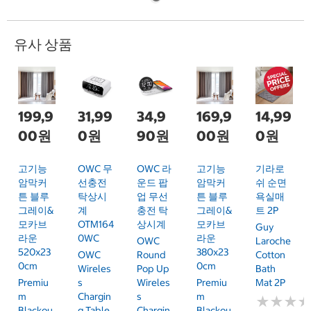
유사 상품
199,9
31,99
34,9
169,9
14,99
00원
0원
90원
00원
0원
고기능
OWC 무
OWC 라
고기능
기라로
암막커
선충전
운드 팝
암막커
쉬 순면
튼 블루
탁상시
업 무선
튼 블루
욕실매
그레이&
계
충전 탁
그레이&
트 2P
모카브
OTM164
상시계
모카브
Guy
라운
0WC
라운
OWC
Laroche
520x23
380x23
OWC
Round
Cotton
0cm
0cm
Wireles
Pop Up
Bath
Premiu
S
Wireles
Premiu
Mat 2P
M
Chargin
S
M
★
★
★
★
★
★
Blackou
G Table
Chargin
Blackou