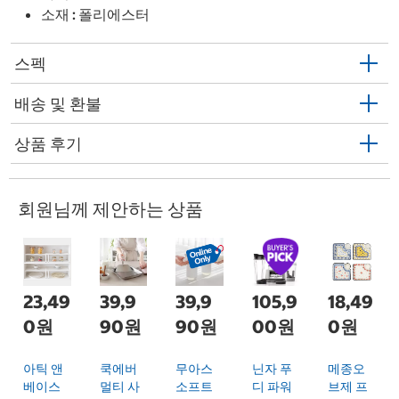
소재 : 폴리에스터
스펙
배송 및 환불
상품 후기
회원님께 제안하는 상품
23,49
39,9
39,9
105,9
18,49
0원
90원
90원
00원
0원
아틱 앤
쿡에버
무아스
닌자 푸
메종오
베이스
멀티 사
소프트
디 파워
브제 프