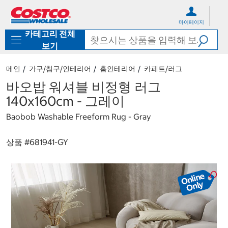
컨
메
텐
뉴
마이페이지
츠
로
카테고리 전체
로
바
바
로
보기
로
가
가
기
메인
가구/침구/인테리어
홈인테리어
카페트/러그
기
바오밥 워셔블 비정형 러그
140x160cm - 그레이
Baobob Washable Freeform Rug - Gray
상품 #
681941-GY