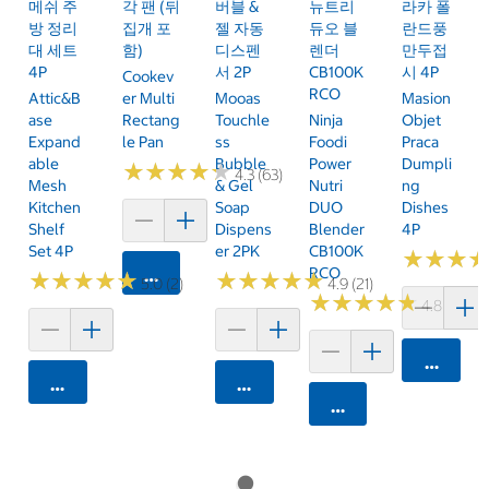
메쉬 주
각 팬 (뒤
버블 &
뉴트리
라카 폴
방 정리
집개 포
젤 자동
듀오 블
란드풍
대 세트
함)
디스펜
렌더
만두접
4P
서 2P
CB100K
시 4P
Cookev
RCO
Attic&B
Er Multi
Mooas
Masion
Ase
Rectang
Touchle
Ninja
Objet
Expand
Le Pan
Ss
Foodi
Praca
Able
Bubble
Power
Dumpli
★
★
★
★
★
★
★
★
★
★
4.3 (63)
Mesh
& Gel
Nutri
Ng
Kitchen
Soap
DUO
Dishes
Shelf
Dispens
Blender
4P
Set 4P
Er 2PK
CB100K
★
★
★
★
★
★
RCO
카트에 담기
★
★
★
★
★
★
★
★
★
★
★
★
★
★
★
★
★
★
★
★
5.0 (2)
4.9 (21)
★
★
★
★
★
★
★
★
★
★
4.8 (250)
카트에 
카트에 담기
카트에 담기
카트에 담기