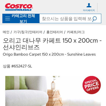
컨
메
텐
뉴
마이페이지
츠
로
카테고리 전체
로
바
바
로
보기
로
가
가
기
메인
가구/침구/인테리어
홈인테리어
카페트/러그
기
오리고 대나무 카페트 150 x 200cm -
선샤인리브즈
Origo Bamboo Carpet 150 x 200cm - Sunshine Leaves
상품 #
652427-SL