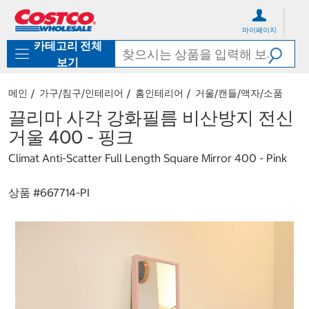
컨
메
텐
뉴
마이페이지
츠
로
카테고리 전체
로
바
바
로
보기
로
가
가
기
메인
가구/침구/인테리어
홈인테리어
거울/캔들/액자/소품
기
끌리마 사각 강화필름 비산방지 전신
거울 400 - 핑크
Climat Anti-Scatter Full Length Square Mirror 400 - Pink
상품 #
667714-PI