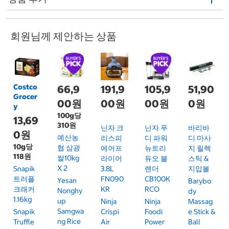
회원님께 제안하는 상품
Costco
66,9
191,9
105,9
51,90
Grocer
00원
00원
00원
0원
y
100g당
13,69
310원
닌자 크
닌자 푸
바리바
0원
예산농
리스피
디 파워
디 마사
10g당
협 삼광
에어프
뉴트리
지 릴렉
118원
쌀10kg
라이어
듀오 블
스틱 &
X 2
Snapik
3.8L
렌더
지압볼
트러플
FN090
CB100K
Yesan
Barybo
크래커
KR
RCO
Nonghy
Dy
1.16kg
Up
Ninja
Ninja
Massag
Samgwa
Snapik
Crispi
Foodi
E Stick &
Ng Rice
Truffle
Air
Power
Ball