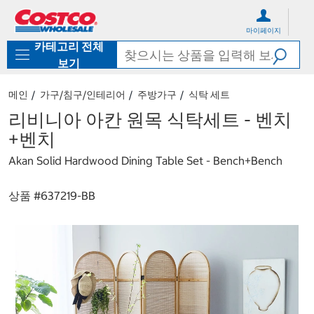
컨
메
텐
뉴
마이페이지
츠
로
카테고리 전체
로
바
바
로
보기
로
가
가
기
메인
가구/침구/인테리어
주방가구
식탁 세트
기
리비니아 아칸 원목 식탁세트 - 벤치
+벤치
Akan Solid Hardwood Dining Table Set - Bench+Bench
상품 #
637219-BB