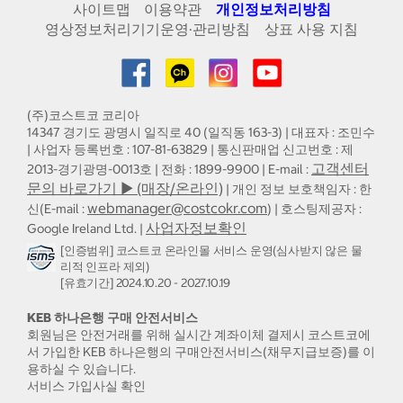
사이트맵
이용약관
개인정보처리방침
영상정보처리기기운영·관리방침
상표 사용 지침
(주)코스트코 코리아
14347 경기도 광명시 일직로 40 (일직동 163-3) | 대표자 : 조민수
| 사업자 등록번호 : 107-81-63829 | 통신판매업 신고번호 : 제
고객센터
2013-경기광명-0013호 | 전화 : 1899-9900 | E-mail :
문의 바로가기 ▶ (매장/온라인)
| 개인 정보 보호책임자 : 한
webmanager@costcokr.com
신(E-mail :
) | 호스팅제공자 :
사업자정보확인
Google Ireland Ltd. |
[인증범위] 코스트코 온라인몰 서비스 운영(심사받지 않은 물
리적 인프라 제외)
[유효기간] 2024.10.20 - 2027.10.19
KEB 하나은행 구매 안전서비스
회원님은 안전거래를 위해 실시간 계좌이체 결제시 코스트코에
서 가입한 KEB 하나은행의 구매안전서비스(채무지급보증)를 이
용하실 수 있습니다.
서비스 가입사실 확인