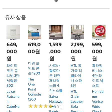
유사 상품
649,
619,0
1,599
2,199,
599,
000
00원
,000
000
000
원
원
원
원
더원 포
라이즈
사트바
HTL 통
홈타임
인트 콘
루첸 큐
할로다
가죽 리
베니스
솔 1200
브넷 3단
운 양면
클라이
4단 와
The
서랍장
패브릭
너 소파
이드 체
One
800
소파 4
3인
스트
Point
인+ 스툴
Leise
HTL
Hometi
Console
Rutsche
Satva
Grain
Me
1200
N
Hollowd
Leather
Venice
★
★
★
★
★
★
★
★
★
★
CubeNe
Own
Sofa
Wide
5.0 (1)
T 3-
Fabric
Recliner
Chest