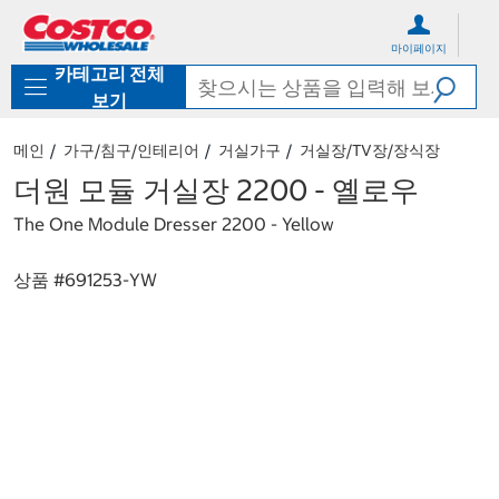
컨
메
텐
뉴
마이페이지
츠
로
카테고리 전체
로
바
바
로
보기
로
가
가
기
메인
가구/침구/인테리어
거실가구
거실장/TV장/장식장
기
더원 모듈 거실장 2200 - 옐로우
The One Module Dresser 2200 - Yellow
상품 #
691253-YW