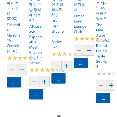
아 마로
브 세라
산 흰찹
메쉬 주
운지 의
네 거실
믹 4인
쌀보리
방 정리
자
장
원형 식
5kg
대 세트
Ermon
(2100)
탁세트
4P
DG
Luno
Finlandi
The
Farm
Attic&B
Lounge
A
One
Glutino
Ase
Chair
Marrone
Aube
Us
Expand
★
★
★
★
★
★
★
★
★
★
4.9 (7)
TV
Ceramic
Barley
Able
Console
Round
5kg
Mesh
(2100)
Dining
Kitchen
★
★
★
★
★
★
★
★
★
★
2.5 (4)
Table
★
★
★
★
★
★
★
★
★
★
Shelf
4.5 (2)
Set For
Set 4P
카트에 담기
4
★
★
★
★
★
★
★
★
★
★
5.0 (2)
★
★
★
★
★
★
카트에 담기
카트에 담기
카트에 담기
카트에 