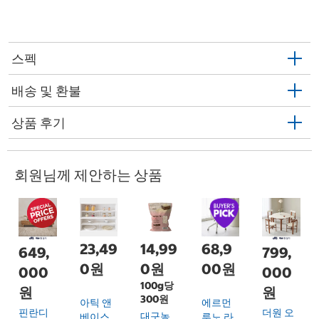
스펙
배송 및 환불
상품 후기
회원님께 제안하는 상품
23,49
14,99
68,9
649,
799,
0원
0원
00원
000
000
100g당
원
원
300원
아틱 앤
에르먼
핀란디
더원 오
대구농
베이스
루노 라