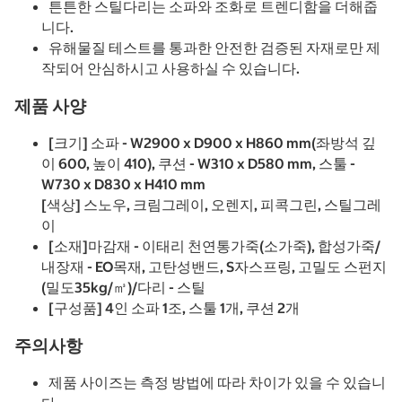
튼튼한 스틸다리는 소파와 조화로 트렌디함을 더해줍
니다.
유해물질 테스트를 통과한 안전한 검증된 자재로만 제
작되어 안심하시고 사용하실 수 있습니다.
제품 사양
[크기] 소파 - W2900 x D900 x H860 mm(좌방석 깊
이 600, 높이 410), 쿠션 - W310 x D580 mm, 스툴 -
W730 x D830 x H410 mm
[색상] 스노우, 크림그레이, 오렌지, 피콕그린, 스틸그레
이
[소재]마감재 - 이태리 천연통가죽(소가죽), 합성가죽/
내장재 - EO목재, 고탄성밴드, S자스프링, 고밀도 스펀지
(밀도35kg/㎥)/다리 - 스틸
[구성품] 4인 소파 1조, 스툴 1개, 쿠션 2개
주의사항
제품 사이즈는 측정 방법에 따라 차이가 있을 수 있습니