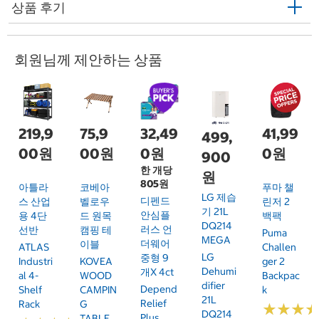
상품 후기
회원님께 제안하는 상품
219,9
75,9
32,49
41,99
499,
00원
00원
0원
0원
900
한 개당
원
805원
아틀라
코베아
푸마 챌
LG 제습
디펜드
스 산업
벨로우
린저 2
기 21L
안심플
용 4단
드 원목
백팩
DQ214
러스 언
선반
캠핑 테
Puma
MEGA
더웨어
이블
ATLAS
Challen
LG
중형 9
Industri
KOVEA
Ger 2
Dehumi
개x 4ct
Al 4-
WOOD
Backpac
Difier
Depend
Shelf
CAMPIN
K
21L
Relief
Rack
G
★
★
★
★
★
★
DQ214
Plus
TABLE