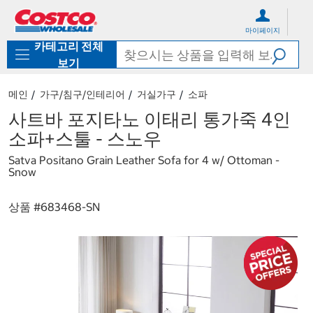
컨
메
텐
뉴
마이페이지
츠
로
카테고리 전체
로
바
바
로
보기
로
가
가
기
메인
가구/침구/인테리어
거실가구
소파
기
사트바 포지타노 이태리 통가죽 4인
소파+스툴 - 스노우
Satva Positano Grain Leather Sofa for 4 w/ Ottoman -
Snow
상품 #
683468-SN