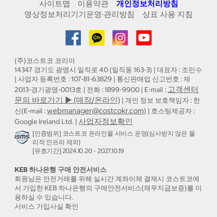
사이트맵
이용약관
개인정보처리방침
영상정보처리기기운영·관리방침
상표 사용 지침
(주)코스트코 코리아
14347 경기도 광명시 일직로 40 (일직동 163-3) | 대표자 : 조민수
| 사업자 등록번호 : 107-81-63829 | 통신판매업 신고번호 : 제
고객센터
2013-경기광명-0013호 | 전화 : 1899-9900 | E-mail :
문의 바로가기 ▶ (매장/온라인)
| 개인 정보 보호책임자 : 한
webmanager@costcokr.com
신(E-mail :
) | 호스팅제공자 :
사업자정보확인
Google Ireland Ltd. |
[인증범위] 코스트코 온라인몰 서비스 운영(심사받지 않은 물
리적 인프라 제외)
[유효기간] 2024.10.20 - 2027.10.19
KEB 하나은행 구매 안전서비스
회원님은 안전거래를 위해 실시간 계좌이체 결제시 코스트코에
서 가입한 KEB 하나은행의 구매안전서비스(채무지급보증)를 이
용하실 수 있습니다.
서비스 가입사실 확인