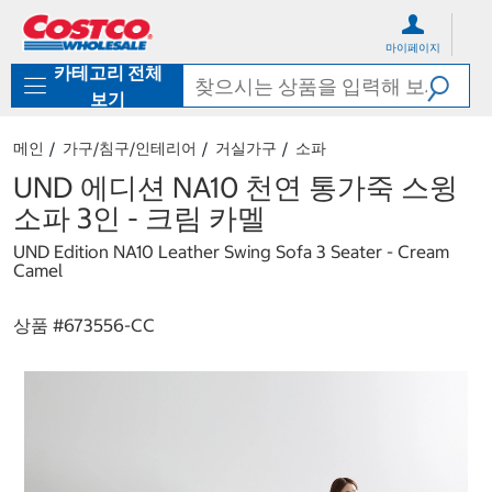
컨
메
텐
뉴
마이페이지
츠
로
카테고리 전체
로
바
바
로
보기
로
가
가
기
메인
가구/침구/인테리어
거실가구
소파
기
UND 에디션 NA10 천연 통가죽 스윙
소파 3인 - 크림 카멜
UND Edition NA10 Leather Swing Sofa 3 Seater - Cream
Camel
상품 #
673556-CC