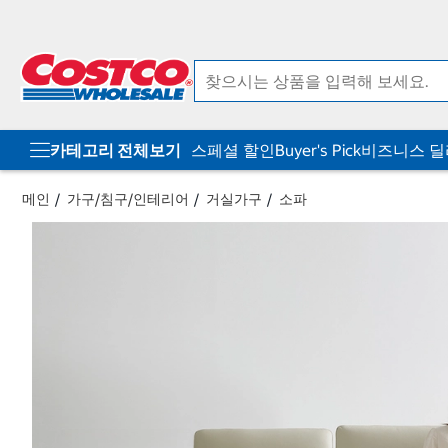
컨
메
텐
뉴
츠
로
로
바
바
로
로
가
가
기
기
카테고리 전체보기
스페셜 할인
Buyer's Pick
비즈니스 
메인
가구/침구/인테리어
거실가구
소파