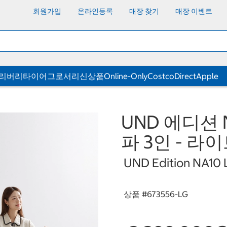
회원가입
온라인등록
매장 찾기
매장 이벤트
딜리버리
타이어
그로서리
신상품
Online-Only
CostcoDirect
Apple
UND 에디션 
파 3인 - 라
UND Edition NA10 L
상품 #
673556-LG