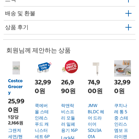
배송 및 환불
상품 후기
회원님께 제안하는 상품
Costco
32,99
26,9
74,9
32,99
Grocer
0원
90원
00원
0원
y
25,99
쿡에버
락앤락
JMW
쿠치나
0원
올 스테
비스프
BLDC 헤
레 통 5
1장당
인레스
리 모듈
어 드라
중 스테
2,166원
푸드 캐
러 밀폐
이어
인리스
그랜져
니스터
용기 16P
SDU3A
엠보 프
세면/핸
세트 6P
01A
라이팬
Lock&L