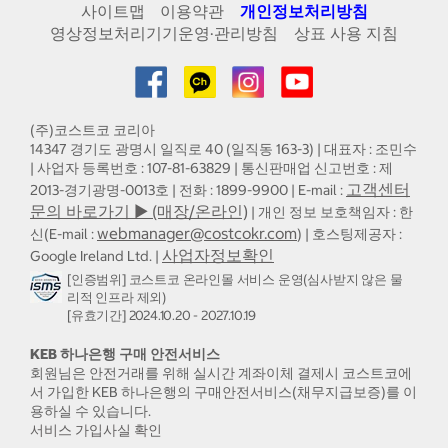
사이트맵
이용약관
개인정보처리방침
영상정보처리기기운영·관리방침
상표 사용 지침
(주)코스트코 코리아
14347 경기도 광명시 일직로 40 (일직동 163-3) | 대표자 : 조민수
| 사업자 등록번호 : 107-81-63829 | 통신판매업 신고번호 : 제
고객센터
2013-경기광명-0013호 | 전화 : 1899-9900 | E-mail :
문의 바로가기 ▶ (매장/온라인)
| 개인 정보 보호책임자 : 한
webmanager@costcokr.com
신(E-mail :
) | 호스팅제공자 :
사업자정보확인
Google Ireland Ltd. |
[인증범위] 코스트코 온라인몰 서비스 운영(심사받지 않은 물
리적 인프라 제외)
[유효기간] 2024.10.20 - 2027.10.19
KEB 하나은행 구매 안전서비스
회원님은 안전거래를 위해 실시간 계좌이체 결제시 코스트코에
서 가입한 KEB 하나은행의 구매안전서비스(채무지급보증)를 이
용하실 수 있습니다.
서비스 가입사실 확인