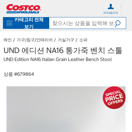
컨
메
텐
뉴
마이페이지
츠
로
카테고리 전체
로
바
바
로
보기
로
가
가
기
메인
가구/침구/인테리어
거실가구
소파
기
UND 에디션 NA16 통가죽 벤치 스툴
UND Edition NA16 Italian Grain Leather Bench Stool
상품 #
679864