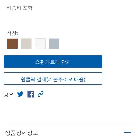
배송비 포함
Select product
색상:
쇼핑카트에 담기
원클릭 결제(기본주소로 배송)
공유
상품상세정보