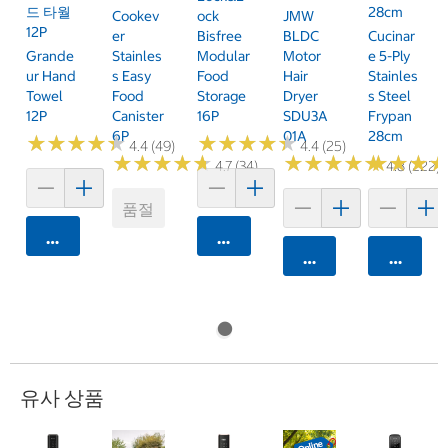
드 타월
28cm
Cookev
Ock
JMW
12P
Er
Bisfree
BLDC
Cucinar
Grande
Stainles
Modular
Motor
E 5-Ply
Ur Hand
S Easy
Food
Hair
Stainles
Towel
Food
Storage
Dryer
S Steel
12P
Canister
16P
SDU3A
Frypan
6P
01A
28cm
★
★
★
★
★
★
★
★
★
★
★
★
★
★
★
★
★
★
★
★
4.4 (49)
4.4 (25)
★
★
★
★
★
★
★
★
★
★
★
★
★
★
★
★
★
★
★
★
★
★
★
★
★
★
4.7 (34)
4.8 (222)
품절
카트에 담기
카트에 담기
카트에 담기
카트에 
유사 상품