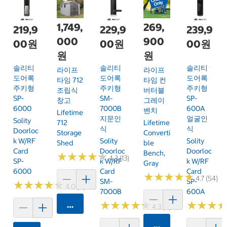
1,749,
269,
219,9
229,9
239,9
000
900
00원
00원
00원
원
원
솔리티
솔리티
솔리티
라이프
라이프
도어록
도어록
도어록
타임 712
타임 컨
주키형
주키형
주키형
조립식
버터블
SP-
SM-
SP-
창고
그레이
6000
7000B
600A
벤치
Lifetime
지문인
얼굴인
Solity
712
Lifetime
식
식
Doorloc
Storage
Converti
K W/RF
Solity
Solity
Shed
Ble
Card
Doorloc
Doorloc
Bench,
★
★
★
★
★
★
★
★
★
★
4.3 (13)
SP-
K W/RF
K W/RF
Gray
6000
Card
Card
★
★
★
★
★
★
★
★
★
★
4.7 (54)
SM-
SP-
★
★
★
★
★
★
★
★
★
★
4.0 (4)
7000B
600A
★
★
★
★
★
★
★
★
★
★
★
★
★
★
★
★
카트에 담기
4.3 (9)
카트에 담기