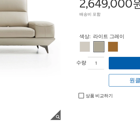
2,649,000
배송비 포함
Select product
색상:
라이트 그레이
수량
원클
상품 비교하기