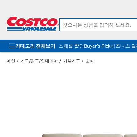
컨
메
텐
뉴
츠
로
로
바
바
로
로
가
가
기
기
카테고리 전체보기
스페셜 할인
Buyer's Pick
비즈니스 
메인
가구/침구/인테리어
거실가구
소파