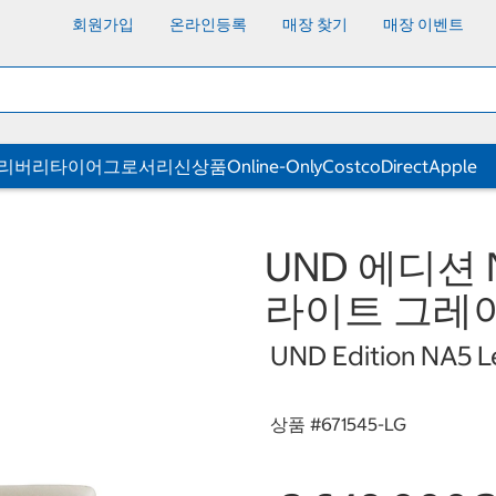
회원가입
온라인등록
매장 찾기
매장 이벤트
딜리버리
타이어
그로서리
신상품
Online-Only
CostcoDirect
Apple
UND 에디션 
라이트 그레
UND Edition NA5 Le
상품 #
671545-LG