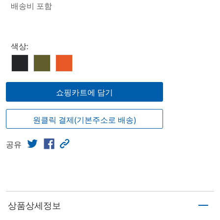
배송비 포함
Select product
색상:
쇼핑카트에 담기
원클릭 결제(기본주소로 배송)
공유
상품상세정보