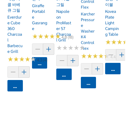
Control
콜 바베
그릴
이블
Giraffe
Flex
큐 그릴
Portabl
Napole
Kovea
Karcher
Everdur
E
On
Plate
Pressur
E Cube
Gasrang
ProMast
Light
E
360
E
Er 57
Campin
Washer
Charcoa
Charcoa
G Table
★
★
★
★
★
★
★
★
★
★
K4
4.8 (18)
L
L Grill
★
★
★
★
★
★
Control
Barbecu
★
★
★
★
★
★
★
★
★
★
Flex
E Grill
★
★
★
★
★
★
★
★
★
★
4.4 (12)
★
★
★
★
★
★
★
★
★
★
4.3 (4)
카트에 담기
카트에 
카트에 담기
카트에 담기
카트에 담기