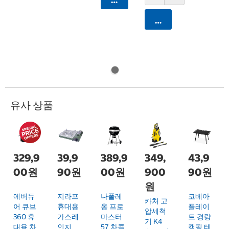
카트에 담기
카트에 담기
유사 상품
329,9
39,9
389,9
349,
43,9
00원
90원
00원
900
90원
원
에버듀
지라프
나폴레
코베아
카처 고
어 큐브
휴대용
옹 프로
플레이
압세척
360 휴
가스레
마스터
트 경량
기 K4
대용 차
인지
57 차콜
캠핑 테