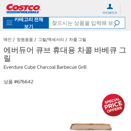
컨
메
텐
뉴
마이페이지
츠
로
카테고리 전체
로
바
바
로
보기
로
가
가
기
메인
정원용품
그릴/액세서리
차콜 그릴
기
에버듀어 큐브 휴대용 차콜 바베큐 그
릴
Everdure Cube Charcoal Barbecue Grill
상품 #
676642