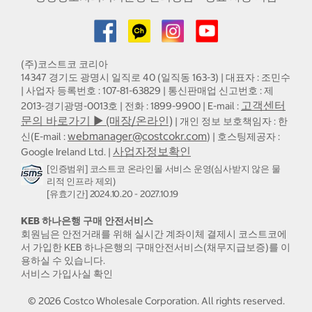
(주)코스트코 코리아
14347 경기도 광명시 일직로 40 (일직동 163-3) | 대표자 : 조민수
| 사업자 등록번호 : 107-81-63829 | 통신판매업 신고번호 : 제
고객센터
2013-경기광명-0013호 | 전화 : 1899-9900 | E-mail :
문의 바로가기 ▶ (매장/온라인)
| 개인 정보 보호책임자 : 한
webmanager@costcokr.com
신(E-mail :
) | 호스팅제공자 :
사업자정보확인
Google Ireland Ltd. |
[인증범위] 코스트코 온라인몰 서비스 운영(심사받지 않은 물
리적 인프라 제외)
[유효기간] 2024.10.20 - 2027.10.19
KEB 하나은행 구매 안전서비스
회원님은 안전거래를 위해 실시간 계좌이체 결제시 코스트코에
서 가입한 KEB 하나은행의 구매안전서비스(채무지급보증)를 이
용하실 수 있습니다.
서비스 가입사실 확인
©
2026
Costco Wholesale Corporation.
All rights reserved.