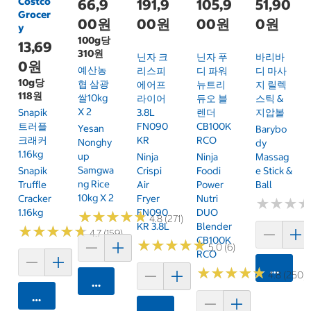
Costco
66,9
191,9
105,9
51,90
Grocer
00원
00원
00원
0원
y
100g당
13,69
310원
닌자 크
닌자 푸
바리바
0원
예산농
리스피
디 파워
디 마사
10g당
협 삼광
에어프
뉴트리
지 릴렉
118원
쌀10kg
라이어
듀오 블
스틱 &
X 2
Snapik
3.8L
렌더
지압볼
트러플
FN090
CB100K
Yesan
Barybo
크래커
KR
RCO
Nonghy
Dy
1.16kg
Up
Ninja
Ninja
Massag
Samgwa
Snapik
Crispi
Foodi
E Stick &
Ng Rice
Truffle
Air
Power
Ball
10kg X 2
Cracker
Fryer
Nutri
★
★
★
★
★
★
1.16kg
FN090
DUO
★
★
★
★
★
★
★
★
★
★
4.8 (271)
KR 3.8L
Blender
★
★
★
★
★
★
★
★
★
★
4.7 (159)
CB100K
★
★
★
★
★
★
★
★
★
★
5.0 (6)
RCO
카트에 
★
★
★
★
★
★
★
★
★
★
4.8 (250)
카트에 담기
카트에 담기