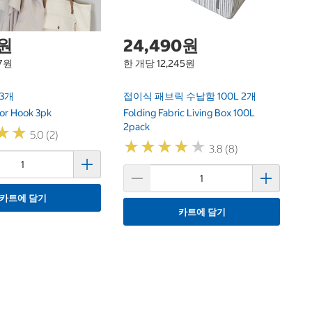
0원
24,490원
97원
한 개당 12,245원
 3개
접이식 패브릭 수납함 100L 2개
or Hook 3pk
Folding Fabric Living Box 100L
2pack
★
★
★
★
5.0 (2)
★
★
★
★
★
★
★
★
★
★
3.8 (8)
카트에 담기
카트에 담기