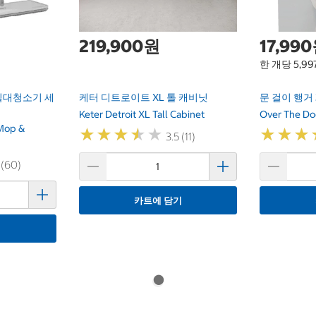
219,900원
17,99
한 개당 5,9
밀대청소기 세
케터 디트로이트 XL 톨 캐비닛
문 걸이 행거
Keter Detroit XL Tall Cabinet
Over The Do
 Mop &
★
★
★
★
★
★
★
★
★
★
★
★
★
★
★
★
3.5 (11)
 (60)
카트에 담기
기