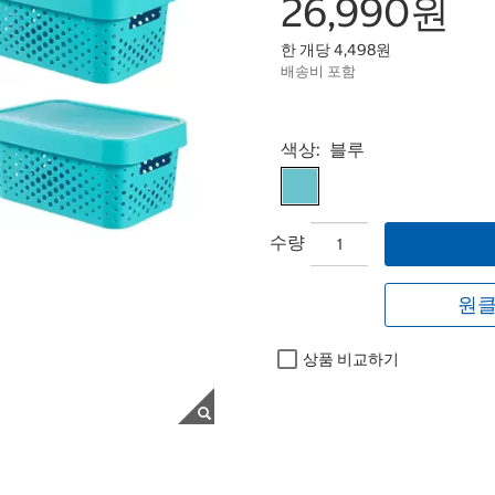
26,990원
한 개당 4,498원
배송비 포함
Select product
색상:
블루
수량
원클
상품 비교하기