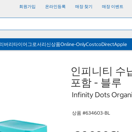
회원가입
온라인등록
매장 찾기
매장 이벤트
딜리버리
타이어
그로서리
신상품
Online-Only
CostcoDirect
Apple
인피니티 수납용 
포함 - 블루
Infinity Dots Organ
상품 #
634603-BL