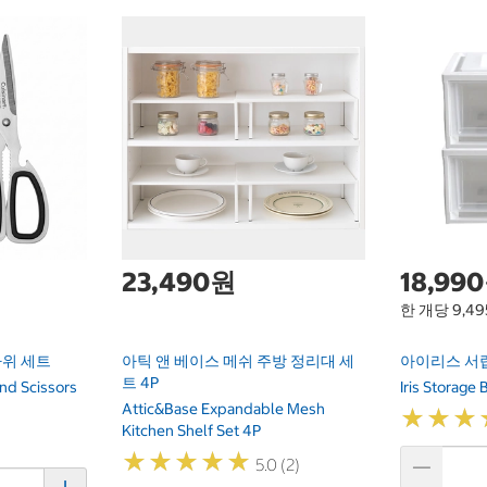
23,490원
18,99
한 개당 9,4
가위 세트
아틱 앤 베이스 메쉬 주방 정리대 세
아이리스 서랍
트 4P
And Scissors
Iris Storage
Attic&Base Expandable Mesh
★
★
★
★
★
★
Kitchen Shelf Set 4P
★
★
★
★
★
★
★
★
★
★
5.0 (2)