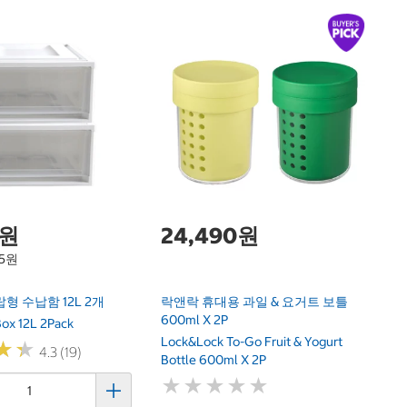
무
Mo
0원
24,490원
95원
형 수납함 12L 2개
락앤락 휴대용 과일 & 요거트 보틀
600ml X 2P
 Box 12L 2Pack
Lock&Lock To-Go Fruit & Yogurt
★
★
★
★
4.3 (19)
Bottle 600ml X 2P
★
★
★
★
★
★
★
★
★
★