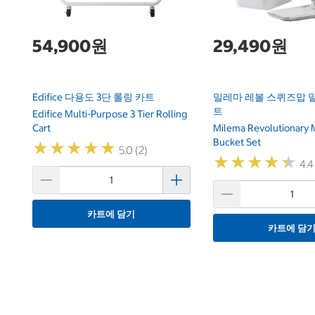
54,900원
29,490원
Edifice 다용도 3단 롤링 카트
밀레마 레볼 스퀴즈맙 
트
Edifice Multi-Purpose 3 Tier Rolling
Cart
Milema Revolutionary
Bucket Set
★
★
★
★
★
★
★
★
★
★
5.0 (2)
★
★
★
★
★
★
★
★
★
★
4.4
카트에 담기
카트에 담