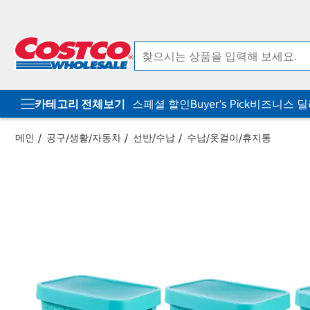
컨
메
텐
뉴
츠
로
로
바
바
로
로
가
가
기
기
카테고리 전체보기
스페셜 할인
Buyer's Pick
비즈니스 
메인
공구/생활/자동차
선반/수납
수납/옷걸이/휴지통