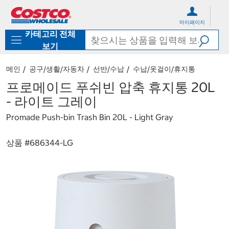
컨
메
텐
뉴
마이페이지
츠
로
카테고리 전체
로
바
바
로
보기
로
가
가
기
메인
공구/생활/자동차
선반/수납
수납/옷걸이/휴지통
기
프로메이드 푸쉬빈 압축 휴지통 20L
- 라이트 그레이
Promade Push-bin Trash Bin 20L - Light Gray
상품 #
686344-LG