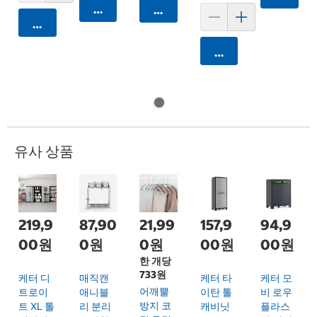
카트에 담기
카트에 담기
카트에 담기
카트에 담기
유사 상품
219,9
87,90
21,99
157,9
94,9
00원
0원
0원
00원
00원
한 개당
733원
케터 디
매직캔
케터 타
케터 모
어깨뿔
트로이
애니블
이탄 톨
비 로우
방지 코
트 XL 톨
리 분리
캐비닛
플라스