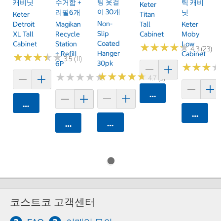
팅 옷걸
캐비닛
수거함 +
틱 캐비
Keter
이 30개
리필6개
닛
Keter
Titan
Non-
Detroit
Magikan
Tall
Keter
Slip
XL Tall
Recycle
Cabinet
Moby
Coated
Cabinet
Station
Low
★
★
★
★
★
★
★
★
★
★
4.3 (23)
Hanger
+ Refill
Cabinet
★
★
★
★
★
★
★
★
★
★
3.5 (11)
30pk
6P
★
★
★
★
★
★
★
★
★
★
★
★
★
★
★
★
★
★
★
★
★
★
★
★
★
★
4.7 (3)
카트에 담기
카트에 담기
카트에 
카트에 담기
카트에 담기
코스트코 고객센터