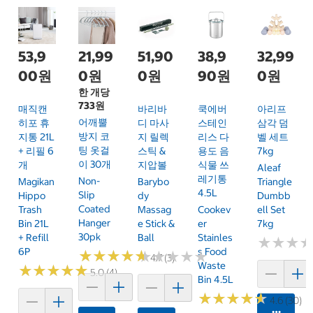
53,9
21,99
51,90
38,9
32,99
00원
0원
0원
90원
0원
한 개당
733원
매직캔
바리바
쿡에버
아리프
어깨뿔
히포 휴
디 마사
스테인
삼각 덤
방지 코
지통 21L
지 릴렉
리스 다
벨 세트
팅 옷걸
+ 리필 6
스틱 &
용도 음
7kg
이 30개
개
지압볼
식물 쓰
Aleaf
레기통
Non-
Magikan
Barybo
Triangle
4.5L
Slip
Hippo
Dy
Dumbb
Coated
Trash
Massag
Cookev
Ell Set
Hanger
Bin 21L
E Stick &
Er
7kg
30pk
+ Refill
Ball
Stainles
★
★
★
★
★
★
6P
S Food
★
★
★
★
★
★
★
★
★
★
★
★
★
★
★
★
★
★
★
★
4.7 (3)
Waste
★
★
★
★
★
★
★
★
★
★
5.0 (4)
Bin 4.5L
★
★
★
★
★
★
★
★
★
★
4.6 (30)
카트에 