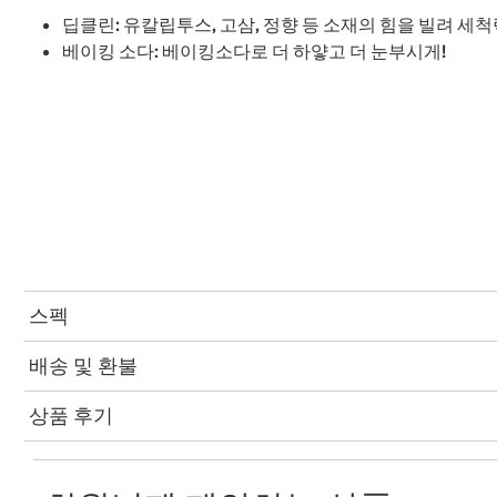
딥클린: 유칼립투스, 고삼, 정향 등 소재의 힘을 빌려 세
베이킹 소다: 베이킹소다로 더 하얗고 더 눈부시게!
스펙
배송 및 환불
상품 후기