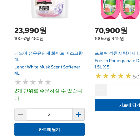
23,990원
70,900원
100㎖당 480원
100㎖당 945원
레노아 섬유유연제 화이트 머스크향
프로쉬 석류 세탁세제 1.5
4L
Frosch Pomegranate D
Lenor White Musk Scent Softener
1.5L X 5
4L
★
★
★
★
★
★
★
★
★
★
5.0
★
★
★
★
★
★
★
★
★
★
2개 단위로 주문하실 수 있습니
다.
카트에 담
카트에 담기