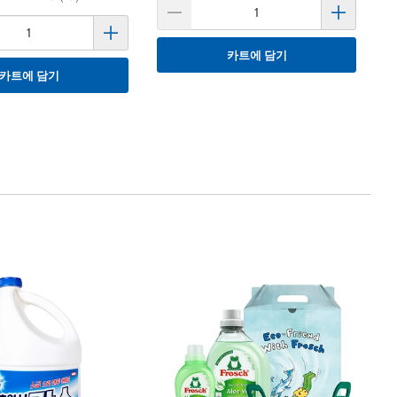
카트에 담기
카트에 담기
1
슈
블 
Su