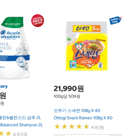
1
수
Su
cery
21,990원
0원
100g당 509원
0원
오뚜기 스낵면 108g X 40
린&밸런스드 샴푸 2L
Ottogi Snack Ramen 108g X 40
 Balanced Shampoo 2L
★
★
★
★
★
★
★
★
★
★
4.9 (9)
★
★
★
★
4.9 (13)