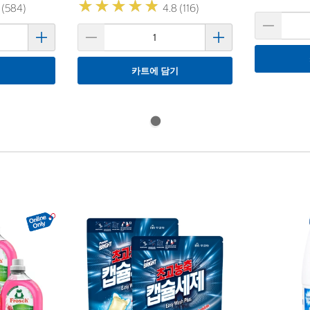
★
★
★
★
★
★
★
★
★
★
 (584)
4.8 (116)
기
카트에 담기