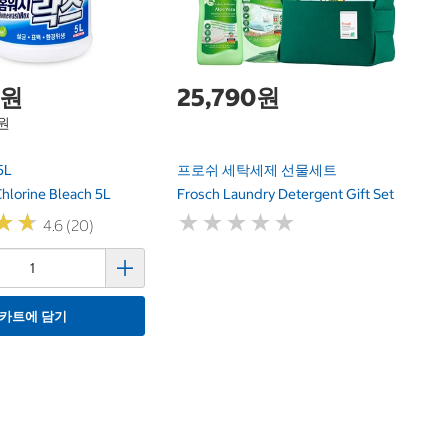
De
0원
25,790원
0원
5L
프로쉬 세탁세제 선물세트
lorine Bleach 5L
Frosch Laundry Detergent Gift Set
★
★
★
★
★
★
★
★
★
★
★
★
★
★
4.6 (20)
카트에 담기