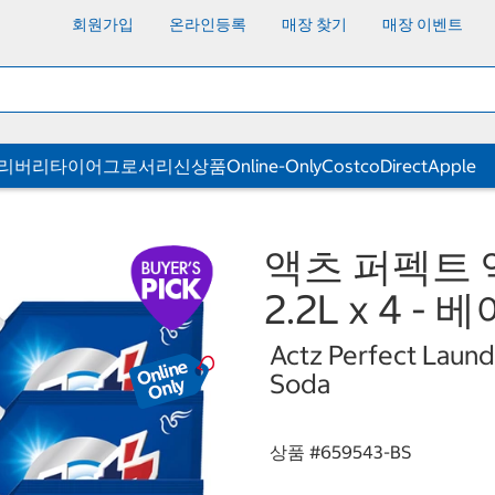
회원가입
온라인등록
매장 찾기
매장 이벤트
딜리버리
타이어
그로서리
신상품
Online-Only
CostcoDirect
Apple
액츠 퍼펙트 액체
2.2L x 4 
Actz Perfect Laundr
Soda
상품 #
659543-BS