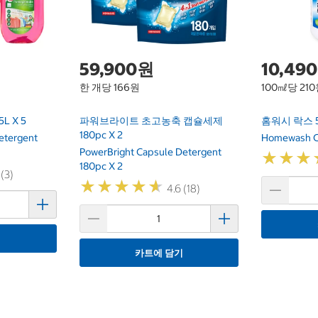
59,900원
10,49
한 개당 166원
100㎖당 21
L X 5
파워브라이트 초고농축 캡슐세제
홈워시 락스 
180pc X 2
etergent
Homewash Ch
PowerBright Capsule Detergent
★
★
★
★
★
★
180pc X 2
 (3)
★
★
★
★
★
★
★
★
★
★
4.6 (18)
기
카트에 담기