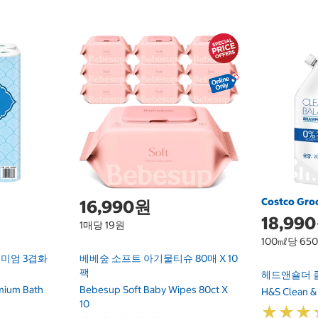
Costco Gro
16,990원
18,99
1매당 19원
100㎖당 65
미엄 3겹화
베베숲 소프트 아기물티슈 80매 X 10
팩
헤드앤숄더 클
emium Bath
Bebesup Soft Baby Wipes 80ct X
H&S Clean &
10
★
★
★
★
★
★