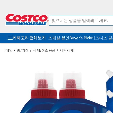
컨
메
텐
뉴
츠
로
로
바
바
로
로
가
가
기
기
카테고리 전체보기
스페셜 할인
Buyer's Pick
비즈니스 
메인
홈/키친
세제/청소용품
세탁세제