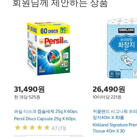
회원님께 제안하는 상품
31,490원
26,490원
한 개당 525원
10미터당 221원
퍼실 디스크 캡슐세제 25g X 60pc
커클랜드 시그니춰 프리
장지40m X 30롤
Persil Discs Capsule 25g X 60pc
Kirkland Signature Pr
★
★
★
★
★
★
★
★
★
★
4.7 (73)
Tissue 40m X 30