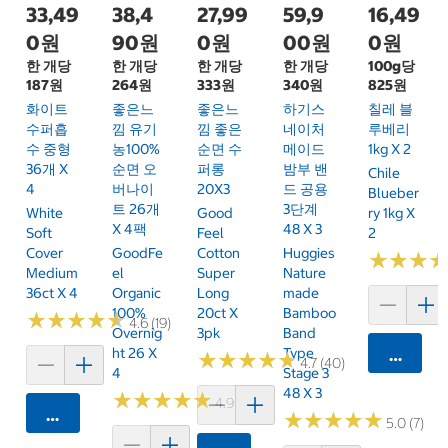
33,49
38,4
27,99
59,9
16,49
0원
90원
0원
00원
0원
한 개당
한 개당
한 개당
한 개당
100g당
187원
264원
333원
340원
825원
화이트
좋은느
좋은느
하기스
칠레 블
수퍼흡
낌 유기
낌 좋은
네이처
루베리
수 중형
농100%
순면 수
메이드
1kg X 2
36개 X
순면 오
퍼롱
밤부 밴
Chile
4
버나이
20X3
드 공용
Blueber
트 26개
3단계
White
Good
Ry 1kg X
X 4팩
48 X 3
Soft
Feel
2
Cover
GoodFe
Cotton
Huggies
★
★
★
★
★
★
Medium
El
Super
Nature
36ct X 4
Organic
Long
Made
100%
20ct X
Bamboo
★
★
★
★
★
★
★
★
★
★
4.6 (19)
Overnig
3pk
Band
Ht 26 X
Type
카트에 
★
★
★
★
★
★
★
★
★
★
4.7 (40)
4
Stage 3
48 X 3
★
★
★
★
★
★
★
★
★
★
4.9 (7)
카트에 담기
★
★
★
★
★
★
★
★
★
★
5.0 (7)