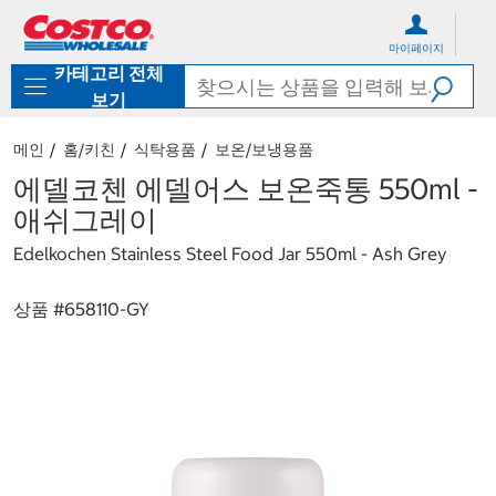
컨
메
텐
뉴
마이페이지
츠
로
카테고리 전체
로
바
바
로
보기
로
가
가
기
메인
홈/키친
식탁용품
보온/보냉용품
기
에델코첸 에델어스 보온죽통 550ml -
애쉬그레이
Edelkochen Stainless Steel Food Jar 550ml - Ash Grey
상품 #
658110-GY