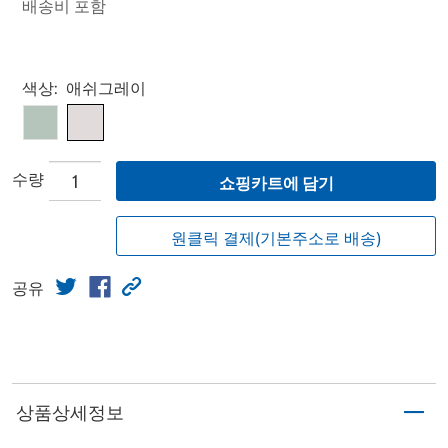
배송비 포함
Select product
색상:
애쉬그레이
수량
쇼핑카트에 담기
원클릭 결제(기본주소로 배송)
공유
상품상세정보