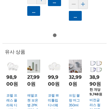
카트에 담기
카트에 담기
카트에 담기
유사 상품
98,9
27,99
99,9
32,99
38,9
00원
0원
00원
0원
90원
한 개당
9,748원
코렐 프
에델코
코렐 쁘
쓰임 블
비전글
레스 플
첸 보온
띠튤립
랑 머그
라스 컬
라워 디
병 2PK
디너웨
350ml