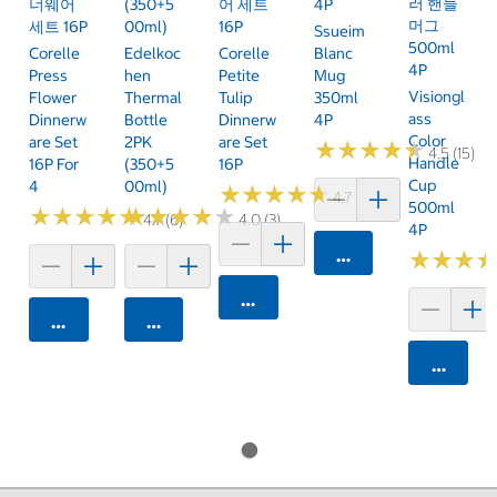
러 핸들
너웨어
(350+5
어 세트
4P
머그
세트 16P
00ml)
16P
Ssueim
500ml
Corelle
Edelkoc
Corelle
Blanc
4P
Press
Hen
Petite
Mug
Visiongl
Flower
Thermal
Tulip
350ml
Ass
Dinnerw
Bottle
Dinnerw
4P
Color
Are Set
2PK
Are Set
★
★
★
★
★
★
★
★
★
★
4.5 (15)
Handle
16P For
(350+5
16P
Cup
4
00ml)
★
★
★
★
★
★
★
★
★
★
4.7 (18)
500ml
★
★
★
★
★
★
★
★
★
★
★
★
★
★
★
★
★
★
★
★
4.7 (6)
4.0 (3)
4P
카트에 담기
★
★
★
★
★
★
카트에 담기
카트에 담기
카트에 담기
카트에 