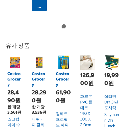
카트에 담기
유사 상품
Costco
Costco
Costco
126,9
19,99
Grocer
Grocer
Grocer
00원
0원
y
y
y
28,4
28,29
61,90
파크론
실리만
90원
0원
0원
PVC 롤
DIY 3 단
한 개당
한 개당
매트
도시락
3,561원
3,536원
140 X
질레트
Sillyman
스크럽
디쉬대
300 X
프로쉴
N DIY
마미 수
디 클리
2.0cm
드 파워
Lunch