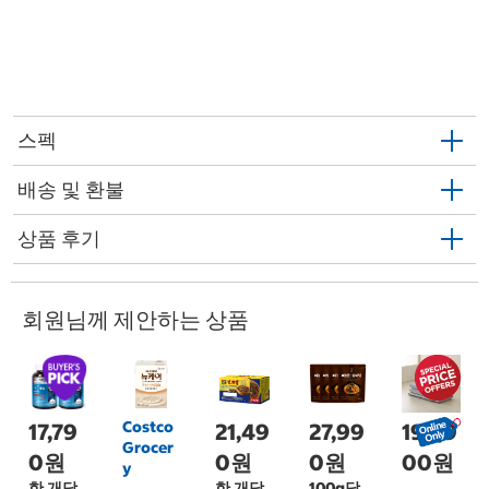
스펙
배송 및 환불
상품 후기
회원님께 제안하는 상품
Costco
17,79
21,49
27,99
199,9
Grocer
0원
0원
0원
00원
y
한 개당
한 개당
100g당