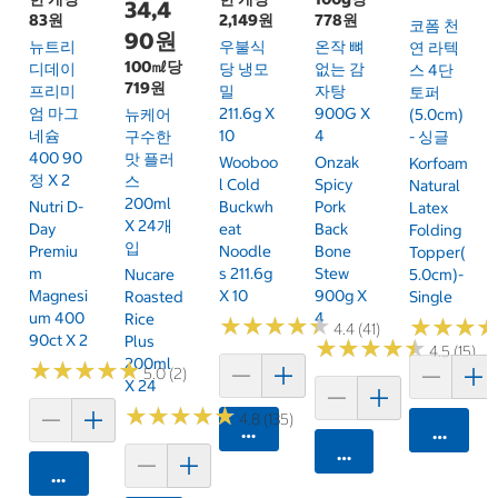
34,4
83원
2,149원
778원
코폼 천
90원
뉴트리
우불식
온작 뼈
연 라텍
100㎖당
디데이
당 냉모
없는 감
스 4단
719원
프리미
밀
자탕
토퍼
엄 마그
211.6g X
900G X
뉴케어
(5.0cm)
네슘
10
4
구수한
- 싱글
400 90
맛 플러
Wooboo
Onzak
Korfoam
정 X 2
스
L Cold
Spicy
Natural
200ml
Nutri D-
Buckwh
Pork
Latex
X 24개
Day
Eat
Back
Folding
입
Premiu
Noodle
Bone
Topper(
M
S 211.6g
Stew
Nucare
5.0cm)-
Magnesi
X 10
900g X
Roasted
Single
Um 400
4
Rice
★
★
★
★
★
★
★
★
★
★
★
★
★
★
★
★
4.4 (41)
90ct X 2
Plus
★
★
★
★
★
★
★
★
★
★
4.5 (15)
200ml
★
★
★
★
★
★
★
★
★
★
5.0 (2)
X 24
★
★
★
★
★
★
★
★
★
★
4.8 (135)
카트에 담기
카트에 
카트에 담기
카트에 담기