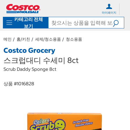
컨
메
텐
뉴
마이페이지
츠
로
카테고리 전체
로
바
바
로
보기
로
가
가
기
메인
홈/키친
세제/청소용품
청소용품
기
Costco Grocery
스크럽대디 수세미 8ct
Scrub Daddy Sponge 8ct
상품 #
1016828