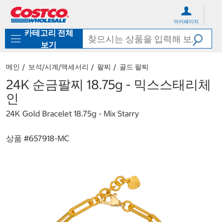
컨
메
텐
뉴
마이페이지
츠
로
카테고리 전체
로
바
바
로
보기
로
가
가
기
메인
보석/시계/액세서리
팔찌
골드 팔찌
기
24K 순금팔찌 18.75g - 믹스스태리체
인
24K Gold Bracelet 18.75g - Mix Starry
상품 #
657918-MC