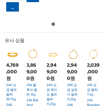
카트에 담기
유사 상품
4,769
3,86
2,94
2,94
2,039
,000
9,00
9,00
9,00
,000
원
0원
0원
0원
원
24K 순
24k 볼
24K 순
24K 순
24k 순
금 벨트
튜브 팔
금 웨이
금 실린
금 팔찌
팔찌
찌 15g
브 벨트
더 팔찌
7.5g
18.75g
팔찌
11.25g
24k Ball
24k
11.25g
24K
And
24K
Bracelet