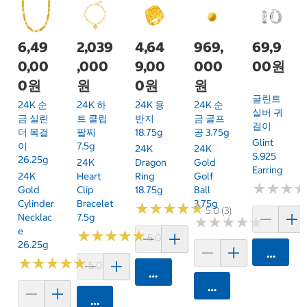
6,49
2,039
4,64
969,
69,9
0,00
,000
9,00
000
00원
0원
원
0원
원
글린트
24K 순
24K 하
24K 용
24K 순
실버 귀
금 실린
트 클립
반지
금 골프
걸이
더 목걸
팔찌
18.75g
공 3.75g
Glint
이
7.5g
24K
24K
S.925
26.25g
24K
Dragon
Gold
Earring
24K
Heart
Ring
Golf
★
★
★
★
★
★
Gold
Clip
18.75g
Ball
Cylinder
Bracelet
3.75g
★
★
★
★
★
★
★
★
★
★
5.0 (3)
Necklac
7.5g
★
★
★
★
★
★
★
★
★
★
E
★
★
★
★
★
★
★
★
★
★
5.0 (1)
26.25g
카트에 
★
★
★
★
★
★
★
★
★
★
5.0 (1)
카트에 담기
카트에 담기
카트에 담기