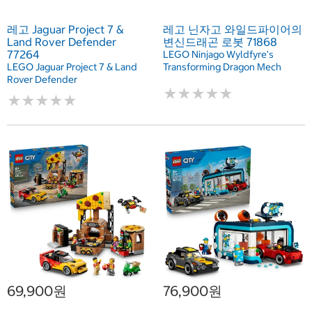
레고 Jaguar Project 7 &
레고 닌자고 와일드파이어의
Land Rover Defender
변신드래곤 로봇 71868
77264
LEGO Ninjago Wyldfyre's
LEGO Jaguar Project 7 & Land
Transforming Dragon Mech
Rover Defender
★
★
★
★
★
★
★
★
★
★
★
★
★
★
★
★
★
★
★
★
69,900원
76,900원