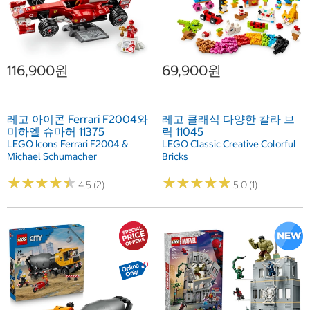
116,900원
69,900원
레고 아이콘 Ferrari F2004와
레고 클래식 다양한 칼라 브
미하엘 슈마허 11375
릭 11045
LEGO Icons Ferrari F2004 &
LEGO Classic Creative Colorful
Michael Schumacher
Bricks
★
★
★
★
★
★
★
★
★
★
★
★
★
★
★
★
★
★
★
★
4.5 (2)
5.0 (1)