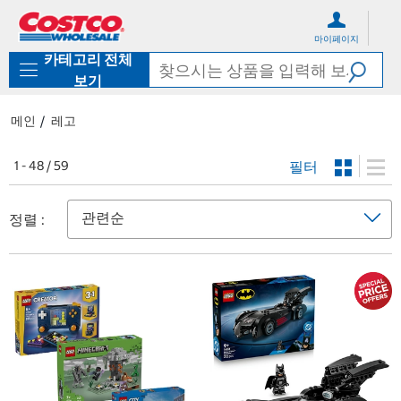
컨
메
텐
뉴
마이페이지
츠
로
카테고리 전체
로
바
바
로
보기
로
가
가
기
메인
레고
기
필터
1 - 48 / 59
정렬 :