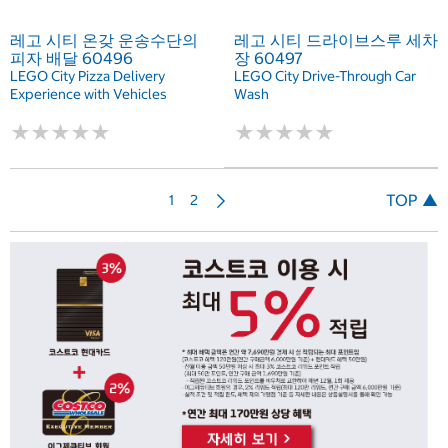
레고 시티 온갖 운송수단의
레고 시티 드라이브스루 세차
피자 배달 60496
장 60497
LEGO City Pizza Delivery
LEGO City Drive-Through Car
Experience with Vehicles
Wash
★
★
★
★
★
★
★
★
★
★
★
★
★
★
★
★
★
★
★
★
다
TOP ▲
1
2
음