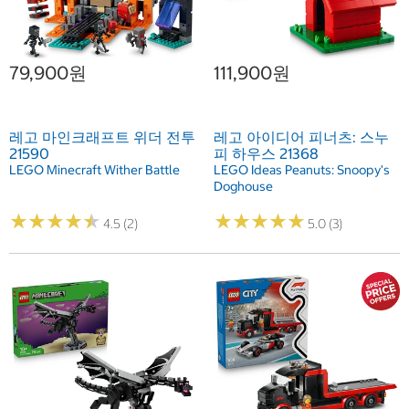
79,900원
111,900원
레고 마인크래프트 위더 전투
레고 아이디어 피너츠: 스누
21590
피 하우스 21368
LEGO Minecraft Wither Battle
LEGO Ideas Peanuts: Snoopy's
Doghouse
★
★
★
★
★
★
★
★
★
★
★
★
★
★
★
★
★
★
★
★
4.5 (2)
5.0 (3)