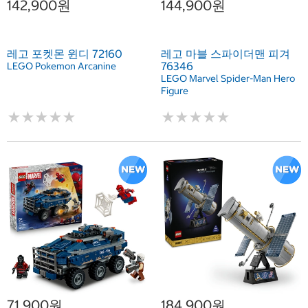
142,900원
144,900원
레고 포켓몬 윈디 72160
레고 마블 스파이더맨 피겨
76346
LEGO Pokemon Arcanine
LEGO Marvel Spider-Man Hero
Figure
★
★
★
★
★
★
★
★
★
★
★
★
★
★
★
★
★
★
★
★
71,900원
184,900원