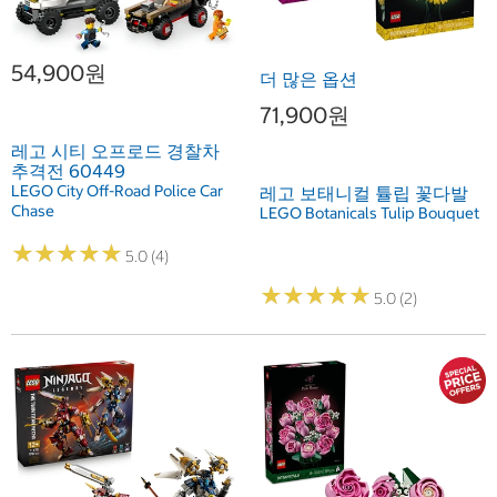
54,900원
더 많은 옵션
71,900원
레고 시티 오프로드 경찰차
추격전 60449
LEGO City Off-Road Police Car
레고 보태니컬 튤립 꽃다발
Chase
LEGO Botanicals Tulip Bouquet
★
★
★
★
★
★
★
★
★
★
5.0 (4)
★
★
★
★
★
★
★
★
★
★
5.0 (2)