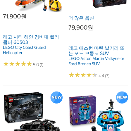
71,900원
더 많은 옵션
79,900원
레고 시티 해안 경비대 헬리
콥터 60503
LEGO City Coast Guard
레고 애스턴 마틴 발키리 또
Helicopter
는 포드 브롱코 SUV
LEGO Aston Martin Valkyrie or
★
★
★
★
★
★
★
★
★
★
Ford Bronco SUV
5.0 (1)
★
★
★
★
★
★
★
★
★
★
4.4 (7)