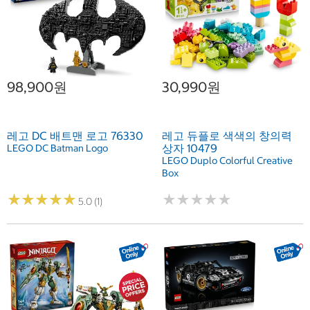
98,900원
30,990원
레고 DC 배트맨 로고 76330
레고 듀플로 색색의 창의력
상자 10479
LEGO DC Batman Logo
LEGO Duplo Colorful Creative
Box
★
★
★
★
★
★
★
★
★
★
★
★
★
★
★
★
★
★
★
★
5.0 (1)