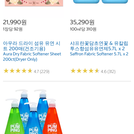
21,990원
35,290원
1장당 92원
100㎖당 310원
아우라 드라이 섬유 유연 시
샤프란꽃담초연꽃 & 유칼립
트 200매(건조기용)
투스향섬유유연제5.7L x 2
Aura Dry Fabric Softener Sheet
Saffron Fabric Softener 5.7L x 2
200ct(Dryer Only)
★
★
★
★
★
★
★
★
★
★
★
★
★
★
★
★
★
★
★
★
4.7 (229)
4.6 (312)