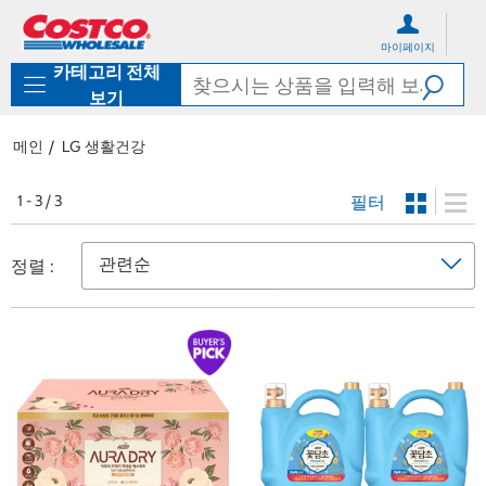
컨
메
텐
뉴
마이페이지
츠
로
카테고리 전체
로
바
바
로
보기
로
가
가
기
메인
LG 생활건강
기
필터
1 - 3 / 3
정렬 :