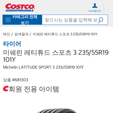
컨
메
텐
뉴
마이페이지
츠
로
카테고리 전체
로
바
바
로
보기
로
가
가
기
메인
검색결과
미쉐린 레티튜드 스포츠 3 235/55R19 101Y
기
타이어
미쉐린 레티튜드 스포츠 3 235/55R19
101Y
Michelin LATITUDE SPORT 3 235/55R19 101Y
상품 #
681303
회원 전용 아이템