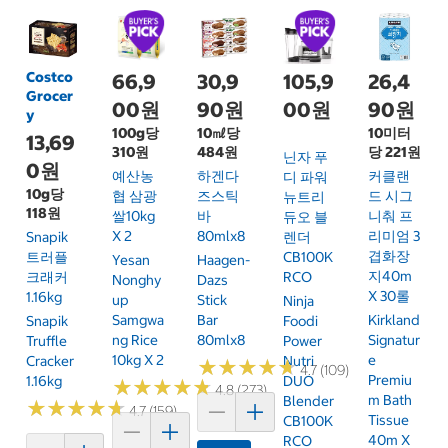
Costco
66,9
30,9
105,9
26,4
Grocer
00원
90원
00원
90원
y
100g당
10㎖당
10미터
13,69
310원
484원
당 221원
닌자 푸
0원
예산농
하겐다
커클랜
디 파워
10g당
협 삼광
즈스틱
드 시그
뉴트리
118원
쌀10kg
바
니춰 프
듀오 블
X 2
80mlx8
리미엄 3
Snapik
렌더
겹화장
트러플
CB100K
Yesan
Haagen-
지40m
크래커
RCO
Nonghy
Dazs
X 30롤
1.16kg
Up
Stick
Ninja
Samgwa
Bar
Kirkland
Snapik
Foodi
Ng Rice
80mlx8
Signatur
Truffle
Power
10kg X 2
E
Cracker
Nutri
★
★
★
★
★
★
★
★
★
★
4.7 (109)
Premiu
1.16kg
DUO
★
★
★
★
★
★
★
★
★
★
4.8 (273)
M Bath
Blender
★
★
★
★
★
★
★
★
★
★
4.7 (159)
Tissue
CB100K
40m X
RCO