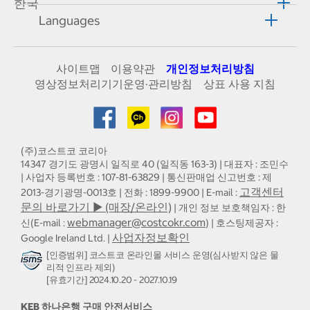
한국
Languages
사이트맵
이용약관
개인정보처리방침
영상정보처리기기운영·관리방침
상표 사용 지침
(주)코스트코 코리아
14347 경기도 광명시 일직로 40 (일직동 163-3) | 대표자 : 조민수
| 사업자 등록번호 : 107-81-63829 | 통신판매업 신고번호 : 제
고객센터
2013-경기광명-0013호 | 전화 : 1899-9900 | E-mail :
문의 바로가기 ▶ (매장/온라인)
| 개인 정보 보호책임자 : 한
webmanager@costcokr.com
신(E-mail :
) | 호스팅제공자 :
사업자정보확인
Google Ireland Ltd. |
[인증범위] 코스트코 온라인몰 서비스 운영(심사받지 않은 물
리적 인프라 제외)
[유효기간] 2024.10.20 - 2027.10.19
KEB 하나은행 구매 안전서비스