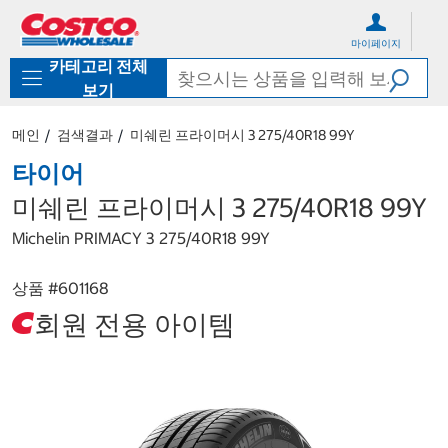
컨
메
텐
뉴
마이페이지
츠
로
카테고리 전체
로
바
바
로
보기
로
가
가
기
메인
검색결과
미쉐린 프라이머시 3 275/40R18 99Y
기
타이어
미쉐린 프라이머시 3 275/40R18 99Y
Michelin PRIMACY 3 275/40R18 99Y
상품 #
601168
회원 전용 아이템