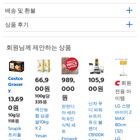
배송 및 환불
상품 후기
회원님께 제안하는 상품
Costco
66,9
989,
105,9
회원
Grocer
00원
000
00원
y
전용 아
100g당
원
13,69
이템
335원
닌자 푸
LG 스탠
핀란디
0원
예산농
디 파워
바이미 2
아 세라
10g당
협 삼광
뉴트리
MAX
믹 6인
118원
쌀10kg
듀오 블
80cm
식탁 세
X 2
Snapik
렌더
(32)
트
트러플
CB100K
Yesan
LG
Finlandi