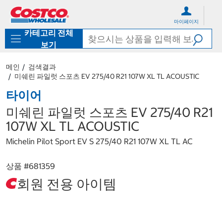
컨
메
텐
뉴
마이페이지
츠
로
카테고리 전체
로
바
바
로
보기
로
가
가
기
메인
검색결과
기
미쉐린 파일럿 스포츠 EV 275/40 R21 107W XL TL ACOUSTIC
타이어
미쉐린 파일럿 스포츠 EV 275/40 R21
107W XL TL ACOUSTIC
Michelin Pilot Sport EV S 275/40 R21 107W XL TL AC
상품 #
681359
회원 전용 아이템