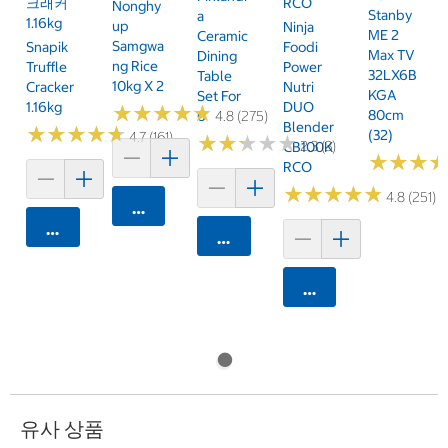
크래커
RCO
Nonghy
Stanby
A
1.16kg
Up
Ninja
ME 2
Ceramic
Samgwa
Snapik
Foodi
Max TV
Dining
Ng Rice
Truffle
Power
32LX6B
Table
10kg X 2
Cracker
Nutri
KGA
Set For
1.16kg
DUO
★
★
★
★
★
★
★
★
★
★
80cm
6
4.8 (275)
Blender
★
★
★
★
★
★
★
★
★
★
(32)
4.7 (161)
★
★
★
★
★
★
★
★
★
★
2.3 (3)
CB100K
★
★
★
★
★
★
RCO
★
★
★
★
★
★
★
★
★
★
4.8 (251)
카트에 담기
카트에 담기
카트에 담기
카트에 담기
유사 상품