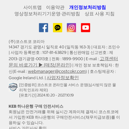
사이트맵
이용약관
개인정보처리방침
영상정보처리기기운영·관리방침
상표 사용 지침
(주)코스트코 코리아
14347 경기도 광명시 일직로 40 (일직동 163-3) | 대표자 : 조민수
| 사업자 등록번호 : 107-81-63829 | 통신판매업 신고번호 : 제
고객센터
2013-경기광명-0013호 | 전화 : 1899-9900 | E-mail :
문의 바로가기 ▶ (매장/온라인)
| 개인 정보 보호책임자 : 한
webmanager@costcokr.com
신(E-mail :
) | 호스팅제공자 :
사업자정보확인
Google Ireland Ltd. |
[인증범위] 코스트코 온라인몰 서비스 운영(심사받지 않은 물
리적 인프라 제외)
[유효기간] 2024.10.20 - 2027.10.19
KEB 하나은행 구매 안전서비스
회원님은 안전거래를 위해 실시간 계좌이체 결제시 코스트코에
서 가입한 KEB 하나은행의 구매안전서비스(채무지급보증)를 이
용하실 수 있습니다.
서비스 가입사실 확인