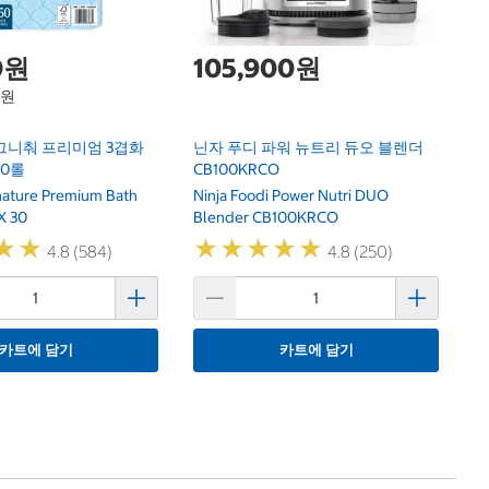
0원
105,900원
1원
그니춰 프리미엄 3겹화
닌자 푸디 파워 뉴트리 듀오 블렌더
30롤
CB100KRCO
gnature Premium Bath
Ninja Foodi Power Nutri DUO
X 30
Blender CB100KRCO
★
★
★
★
★
★
★
★
★
★
★
★
★
★
4.8 (584)
4.8 (250)
카트에 담기
카트에 담기