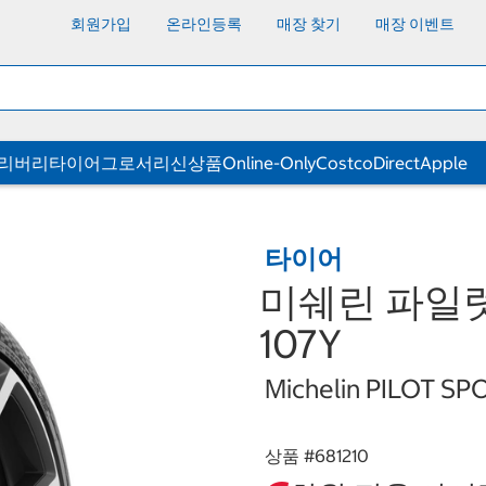
회원가입
온라인등록
매장 찾기
매장 이벤트
딜리버리
타이어
그로서리
신상품
Online-Only
CostcoDirect
Apple
타이어
미쉐린 파일럿 스
107Y
Michelin PILOT SP
상품 #
681210