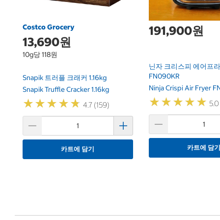
Costco Grocery
191,900원
13,690원
10g당 118원
닌자 크리스피 에어프라이
FN090KR
Snapik 트러플 크래커 1.16kg
Ninja Crispi Air Fryer
Snapik Truffle Cracker 1.16kg
★
★
★
★
★
★
★
★
★
★
★
★
★
★
★
★
★
★
★
★
5.0
4.7 (159)
카트에 담
카트에 담기