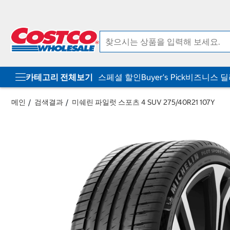
컨
메
텐
뉴
츠
로
로
바
바
로
로
가
가
기
기
카테고리 전체보기
스페셜 할인
Buyer's Pick
비즈니스 
메인
검색결과
미쉐린 파일럿 스포츠 4 SUV 275/40R21 107Y