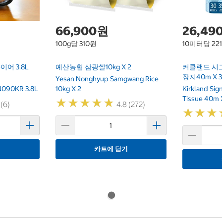
66,900원
26,49
100g당 310원
10미터당 22
어 3.8L
예산농협 삼광쌀10kg X 2
커클랜드 시
장지40m X 
Yesan Nonghyup Samgwang Rice
 FN090KR 3.8L
10kg X 2
Kirkland Si
Tissue 40m 
★
★
★
★
★
★
★
★
★
★
 (6)
4.8 (272)
★
★
★
★
★
★
기
카트에 담기