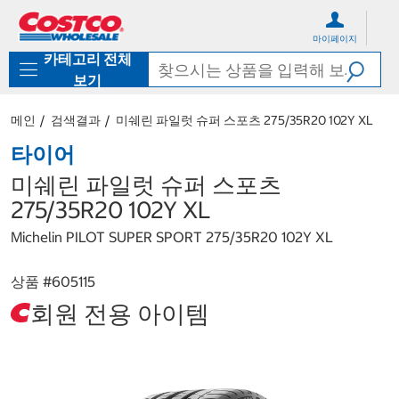
컨
메
텐
뉴
마이페이지
츠
로
카테고리 전체
로
바
바
로
보기
로
가
가
기
메인
검색결과
미쉐린 파일럿 슈퍼 스포츠 275/35R20 102Y XL
기
타이어
미쉐린 파일럿 슈퍼 스포츠
275/35R20 102Y XL
Michelin PILOT SUPER SPORT 275/35R20 102Y XL
상품 #
605115
회원 전용 아이템