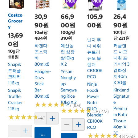
Costco
30,9
66,9
105,9
26,4
Grocer
90원
00원
00원
90원
y
10㎖당
100g당
10미터
13,69
484원
310원
당 221원
닌자 푸
0원
하겐다
예산농
커클랜
디 파워
10g당
즈스틱
협 삼광
드 시그
뉴트리
118원
바
쌀10kg
니춰 프
듀오 블
80mlx8
X 2
리미엄 3
Snapik
렌더
겹화장
트러플
CB100K
Haagen-
Yesan
지40m
크래커
RCO
Dazs
Nonghy
X 30롤
1.16kg
Stick
Up
Ninja
Bar
Samgwa
Kirkland
Snapik
Foodi
80mlx8
Ng Rice
Signatur
Truffle
Power
10kg X 2
E
Cracker
Nutri
★
★
★
★
★
★
★
★
★
★
4.7 (109)
Premiu
1.16kg
DUO
★
★
★
★
★
★
★
★
★
★
4.8 (272)
M Bath
Blender
★
★
★
★
★
★
★
★
★
★
4.7 (159)
Tissue
CB100K
40m X
RCO
30
카트에 담기
★
★
★
★
★
★
★
★
★
★
4.8 (250)